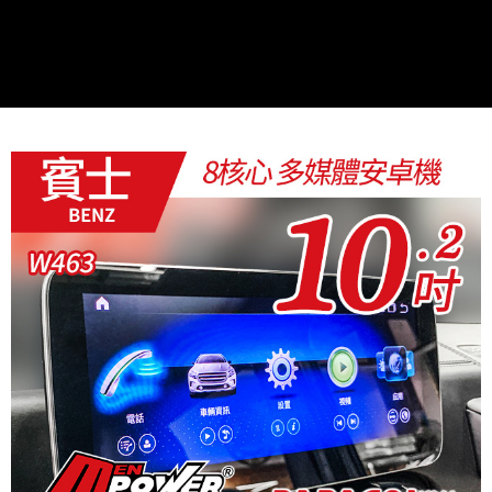
２．訂單成立數日內，您將收到繳費通知簡訊。
３．收到繳費通知簡訊後14天內，點擊此簡訊中的連結，可透過四大超商／
ATM／網路銀行／等多元方式進行付款，方視為交易完成。
※ 請注意：結帳手續完成當下不需立刻繳費，但若您需要取消訂單，請聯絡
購買商品的店家。未經商家同意取消之訂單仍視為有效，需透過AFTEE先享
後付繳納相關費用。
※ 交易是否成功請以「AFTEE先享後付 」之結帳頁面顯示為準，若有關於
是否繳費成功／繳費後需取消欲退款等相關疑問，請聯繫「AFTEE先享後付
客戶支援中心」
https://netprotections.freshdesk.com/support/home
【注意事項】
１．透過由恩沛科技股份有限公司提供之「AFTEE先享後付」服務完成之交
易，需依本服務之必要範圍內提供個人資料，並將交易相關給付款項請求債
權轉讓予恩沛科技股份有限公司。
２．關於個人資料處理事宜，請瀏覽以下網址：
https://aftee.tw/terms/#terms3
３．未成年的使用者請事先徵得法定代理人或監護人之同意方可使用
「AFTEE先享後付」，若未經同意申辦者引起之損失，本公司不負相關責
任。
４．使用「AFTEE先享後付」時，將依據個別帳號之用戶狀況，依本公司即
時審查核予不同之上限額度；若仍有額度不足之情形，本公司將視審查結果
請求用戶進行身份認證。
５．嚴禁一人註冊多個帳號或使用他人資訊註冊。若發現惡意使用之情形，
恩沛科技股份有限公司將有權停止該用戶之使用額度並採取法律行動。