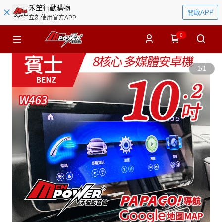
禾笙行動購物
開啟APP
立刻使用官方APP
0
1
/
1