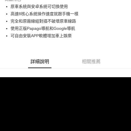
6 期 0 利率 每期
NT$3,833
21家銀行
合作金庫商業銀行
第一商業銀行
原車系統與安卓系統可切換使用
華南商業銀行
彰化商業銀行
合作金庫商業銀行
第一商業銀行
LINE Pay
高速8核心系統操作速度就跟手機一樣
上海商業儲蓄銀行
台北富邦商業銀行
華南商業銀行
彰化商業銀行
國泰世華商業銀行
兆豐國際商業銀行
完全和原廠線組對插不破壞原車線路
Apple Pay
上海商業儲蓄銀行
台北富邦商業銀行
臺灣中小企業銀行
台中商業銀行
使用正版Papago導航和Google導航
國泰世華商業銀行
兆豐國際商業銀行
匯豐（台灣）商業銀行
華泰商業銀行
街口支付
臺灣中小企業銀行
台中商業銀行
可自由安裝APP軟體增加車上娛樂
聯邦商業銀行
遠東國際商業銀行
匯豐（台灣）商業銀行
華泰商業銀行
悠遊付
元大商業銀行
永豐商業銀行
聯邦商業銀行
遠東國際商業銀行
玉山商業銀行
星展（台灣）商業銀行
元大商業銀行
永豐商業銀行
Google Pay
台新國際商業銀行
中國信託商業銀行
玉山商業銀行
星展（台灣）商業銀行
詳細說明
相關推薦
台灣樂天信用卡公司
台新國際商業銀行
中國信託商業銀行
AFTEE先享後付
台灣樂天信用卡公司
相關說明
【關於「AFTEE先享後付」】
ATM付款
AFTEE先享後付是「在收到商品之後才付款」的支付方式。 讓您購物簡單
便利好安心！
１．簡單：不需註冊會員、不需綁卡、不需儲值。
運送方式
２．便利：只要手機號碼，簡訊認證，即可結帳。
３．安心：先確認商品／服務後，再付款。
宅配
每筆NT$60，滿NT$800(含以上)免運費
【「AFTEE先享後付」結帳流程】
１．於結帳方式選擇「AFTEE先享後付」後，將跳轉至「AFTEE先享後付」
結帳頁面，進行簡訊認證並確認金額後，即可完成結帳。