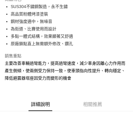
6 期 0 利率 每期
NT$833
21家銀行
合作金庫商業銀行
第一商業銀行
SUS304不鏽鋼製造，永不生鏽
華南商業銀行
彰化商業銀行
合作金庫商業銀行
第一商業銀行
LINE Pay
高品質粉體烤漆塗裝
上海商業儲蓄銀行
台北富邦商業銀行
華南商業銀行
彰化商業銀行
國泰世華商業銀行
兆豐國際商業銀行
鋼材強度適中，無噪音
Apple Pay
上海商業儲蓄銀行
台北富邦商業銀行
臺灣中小企業銀行
台中商業銀行
為街道、比賽使用而設計
國泰世華商業銀行
兆豐國際商業銀行
匯豐（台灣）商業銀行
華泰商業銀行
街口支付
臺灣中小企業銀行
台中商業銀行
多點一體式結構，效果顯著又舒適
聯邦商業銀行
遠東國際商業銀行
匯豐（台灣）商業銀行
華泰商業銀行
原廠鎖點直上無需額外修改、鑽孔
悠遊付
元大商業銀行
永豐商業銀行
聯邦商業銀行
遠東國際商業銀行
玉山商業銀行
星展（台灣）商業銀行
元大商業銀行
永豐商業銀行
銷售重點
Google Pay
台新國際商業銀行
中國信託商業銀行
玉山商業銀行
星展（台灣）商業銀行
主要改善車輛過彎能力，提高過彎速度，減少車身因離心力作用而
台灣樂天信用卡公司
台新國際商業銀行
中國信託商業銀行
AFTEE先享後付
產生側傾，使兩側受力保持一致，使車頭指向性提升、轉向穩定、
台灣樂天信用卡公司
相關說明
降低避震器塔座因受力而變形的機會
【關於「AFTEE先享後付」】
ATM付款
AFTEE先享後付是「在收到商品之後才付款」的支付方式。 讓您購物簡單
便利好安心！
１．簡單：不需註冊會員、不需綁卡、不需儲值。
運送方式
２．便利：只要手機號碼，簡訊認證，即可結帳。
詳細說明
相關推薦
３．安心：先確認商品／服務後，再付款。
宅配
每筆NT$60，滿NT$800(含以上)免運費
【「AFTEE先享後付」結帳流程】
１．於結帳方式選擇「AFTEE先享後付」後，將跳轉至「AFTEE先享後付」
結帳頁面，進行簡訊認證並確認金額後，即可完成結帳。