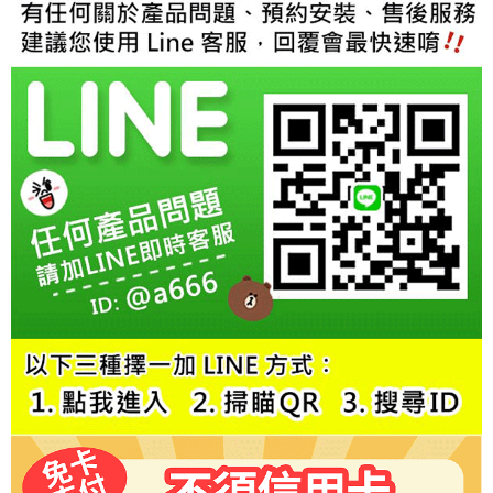
２．訂單成立數日內，您將收到繳費通知簡訊。
３．收到繳費通知簡訊後14天內，點擊此簡訊中的連結，可透過四大超商／
ATM／網路銀行／等多元方式進行付款，方視為交易完成。
※ 請注意：結帳手續完成當下不需立刻繳費，但若您需要取消訂單，請聯絡
購買商品的店家。未經商家同意取消之訂單仍視為有效，需透過AFTEE先享
後付繳納相關費用。
※ 交易是否成功請以「AFTEE先享後付 」之結帳頁面顯示為準，若有關於
是否繳費成功／繳費後需取消欲退款等相關疑問，請聯繫「AFTEE先享後付
客戶支援中心」
https://netprotections.freshdesk.com/support/home
【注意事項】
１．透過由恩沛科技股份有限公司提供之「AFTEE先享後付」服務完成之交
易，需依本服務之必要範圍內提供個人資料，並將交易相關給付款項請求債
權轉讓予恩沛科技股份有限公司。
２．關於個人資料處理事宜，請瀏覽以下網址：
https://aftee.tw/terms/#terms3
３．未成年的使用者請事先徵得法定代理人或監護人之同意方可使用
「AFTEE先享後付」，若未經同意申辦者引起之損失，本公司不負相關責
任。
４．使用「AFTEE先享後付」時，將依據個別帳號之用戶狀況，依本公司即
時審查核予不同之上限額度；若仍有額度不足之情形，本公司將視審查結果
請求用戶進行身份認證。
５．嚴禁一人註冊多個帳號或使用他人資訊註冊。若發現惡意使用之情形，
恩沛科技股份有限公司將有權停止該用戶之使用額度並採取法律行動。