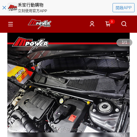
禾笙行動購物
開啟APP
立刻使用官方APP
0
1
/
1