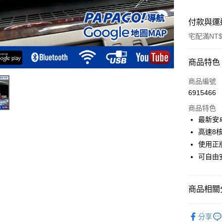
付款與運
宅配滿NT$
付款方式
商品特色
信用卡一
商品編號
6915466
信用卡分
商品特色
3 期 
最新安
6 期 
合作金
高速8
華南商
使用正版
合作金
LINE Pay
上海商
華南商
可自由
國泰世
Apple Pay
上海商
臺灣中
國泰世
匯豐（
街口支付
臺灣中
商品相關分
聯邦商
匯豐（
悠遊付
元大商
聯邦商
👍歐系車
玉山商
分享
元大商
Google Pa