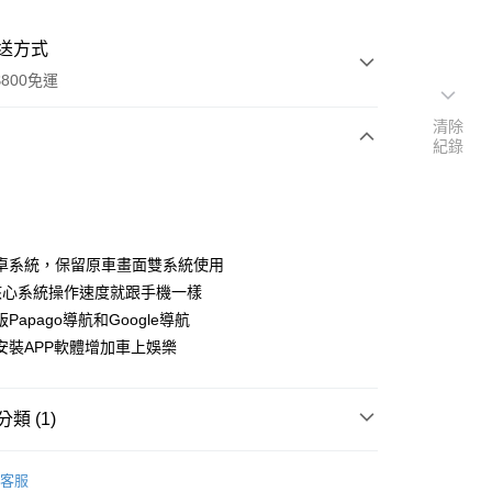
送方式
800免運
清除
紀錄
次付款
期付款
0 利率 每期
NT$9,933
21家銀行
卓系統，保留原車畫面雙系統使用
0 利率 每期
NT$4,966
21家銀行
庫商業銀行
第一商業銀行
核心系統操作速度就跟手機一樣
業銀行
彰化商業銀行
Papago導航和Google導航
庫商業銀行
第一商業銀行
業儲蓄銀行
台北富邦商業銀行
業銀行
彰化商業銀行
安裝APP軟體增加車上娛樂
華商業銀行
兆豐國際商業銀行
業儲蓄銀行
台北富邦商業銀行
小企業銀行
台中商業銀行
華商業銀行
兆豐國際商業銀行
台灣）商業銀行
華泰商業銀行
小企業銀行
台中商業銀行
類 (1)
業銀行
遠東國際商業銀行
台灣）商業銀行
華泰商業銀行
業銀行
永豐商業銀行
業銀行
遠東國際商業銀行
安卓機
BMW 寶馬
業銀行
星展（台灣）商業銀行
客服
業銀行
永豐商業銀行
y