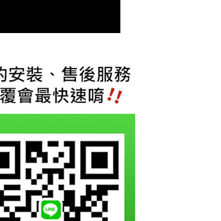
恩沛科技股份有限公司提供之「AFTEE先享後付」服務完成之
依本服務之必要範圍內提供個人資料，並將交易相關給付款項請
讓予恩沛科技股份有限公司。
個人資料處理事宜，請瀏覽以下網址：
ee.tw/terms/#terms3
年的使用者請事先徵得法定代理人或監護人之同意方可使用
E先享後付」，若未經同意申辦者引起之損失，本公司不負相關責
AFTEE先享後付」時，將依據個別帳號之用戶狀況，依本公司
核予不同之上限額度；若仍有額度不足之情形，本公司將視審查
用戶進行身份認證。
一人註冊多個帳號或使用他人資訊註冊。若發現惡意使用之情
科技股份有限公司將有權停止該用戶之使用額度並採取法律行