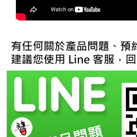
１．透過由
交易，需
求債權轉
２．關於
https://aft
３．未成
「AFTE
任。
４．使用「
即時審查
結果請求
５．嚴禁
形，恩沛
動。