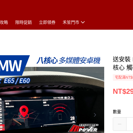
攻略
限時促銷
立即領券
禾笙門市
送安裝 
核心 
宅配滿NT$
NT$29
數量