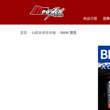
商品分類
選購
首頁
👍歐系車安卓機
BMW 寶馬