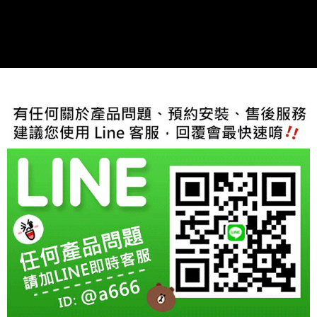
２．訂單成立數日內，您將收到繳費通知簡訊。
３．收到繳費通知簡訊後14天內，點擊此簡訊中的連結，可透過四大超商／
ATM／網路銀行／等多元方式進行付款，方視為交易完成。
※ 請注意：結帳手續完成當下不需立刻繳費，但若您需要取消訂單，請聯絡
購買商品的店家。未經商家同意取消之訂單仍視為有效，需透過AFTEE先享
後付繳納相關費用。
※ 交易是否成功請以「AFTEE先享後付 」之結帳頁面顯示為準，若有關於
是否繳費成功／繳費後需取消欲退款等相關疑問，請聯繫「AFTEE先享後付
客戶支援中心」
https://netprotections.freshdesk.com/support/home
【注意事項】
１．透過由恩沛科技股份有限公司提供之「AFTEE先享後付」服務完成之交
易，需依本服務之必要範圍內提供個人資料，並將交易相關給付款項請求債
權轉讓予恩沛科技股份有限公司。
２．關於個人資料處理事宜，請瀏覽以下網址：
https://aftee.tw/terms/#terms3
３．未成年的使用者請事先徵得法定代理人或監護人之同意方可使用
「AFTEE先享後付」，若未經同意申辦者引起之損失，本公司不負相關責
任。
４．使用「AFTEE先享後付」時，將依據個別帳號之用戶狀況，依本公司即
時審查核予不同之上限額度；若仍有額度不足之情形，本公司將視審查結果
請求用戶進行身份認證。
５．嚴禁一人註冊多個帳號或使用他人資訊註冊。若發現惡意使用之情形，
恩沛科技股份有限公司將有權停止該用戶之使用額度並採取法律行動。