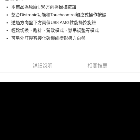
6 期 0 利率 每期
NT$4,966
21家銀行
合作金庫商業銀行
第一商業銀行
本商品為原廠U88方向盤操控按鈕
華南商業銀行
彰化商業銀行
合作金庫商業銀行
第一商業銀行
LINE Pay
整合Distronic功能和Touchcontrol觸控式操作按鍵
上海商業儲蓄銀行
台北富邦商業銀行
華南商業銀行
彰化商業銀行
國泰世華商業銀行
兆豐國際商業銀行
透過方向盤下方兩個U88 AMG性能操控旋鈕
Apple Pay
上海商業儲蓄銀行
台北富邦商業銀行
臺灣中小企業銀行
台中商業銀行
輕鬆切換、跑排、駕駛模式、懸吊調整等模式
國泰世華商業銀行
兆豐國際商業銀行
匯豐（台灣）商業銀行
華泰商業銀行
街口支付
臺灣中小企業銀行
台中商業銀行
可另外訂製客製化碳纖維變形蟲方向盤
聯邦商業銀行
遠東國際商業銀行
匯豐（台灣）商業銀行
華泰商業銀行
悠遊付
元大商業銀行
永豐商業銀行
聯邦商業銀行
遠東國際商業銀行
玉山商業銀行
星展（台灣）商業銀行
元大商業銀行
永豐商業銀行
Google Pay
台新國際商業銀行
中國信託商業銀行
玉山商業銀行
星展（台灣）商業銀行
詳細說明
相關推薦
台灣樂天信用卡公司
台新國際商業銀行
中國信託商業銀行
AFTEE先享後付
台灣樂天信用卡公司
相關說明
【關於「AFTEE先享後付」】
ATM付款
AFTEE先享後付是「在收到商品之後才付款」的支付方式。 讓您購物簡單
便利好安心！
１．簡單：不需註冊會員、不需綁卡、不需儲值。
運送方式
２．便利：只要手機號碼，簡訊認證，即可結帳。
３．安心：先確認商品／服務後，再付款。
宅配
每筆NT$60，滿NT$800(含以上)免運費
【「AFTEE先享後付」結帳流程】
１．於結帳方式選擇「AFTEE先享後付」後，將跳轉至「AFTEE先享後付」
結帳頁面，進行簡訊認證並確認金額後，即可完成結帳。