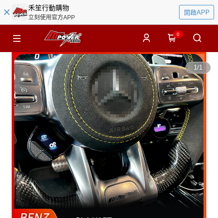
禾笙行動購物
開啟APP
立刻使用官方APP
0
1
/
1