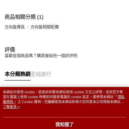
商品相關分類 (1)
方向盤專區
方向盤相關配備
評價
喜歡這個商品嗎？購買後給他一個好評吧
本分類熱銷
全站排行
本網站中使用 cookie，欲查詢有關本網站使用 cookie 方式之詳情，及若您不希
熱門標籤
望在電腦上使用 cookie 時應如何變更電腦的 cookie 設定，請參閱本網站「
隱私
權條款
」之 Cookie 聲明。您繼續使用本網站即表示您同意本公司得按本網站使
用條款之 Cookie 聲明使用 cookie。
了解更多 >
我知道了