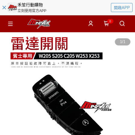
禾笙行動購物
開啟APP
立刻使用官方APP
0
1
/
1