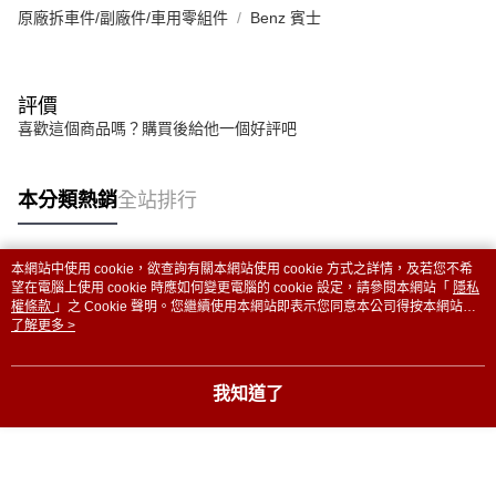
原廠拆車件/副廠件/車用零組件
Benz 賓士
評價
喜歡這個商品嗎？購買後給他一個好評吧
本分類熱銷
全站排行
本網站中使用 cookie，欲查詢有關本網站使用 cookie 方式之詳情，及若您不希
熱門標籤
望在電腦上使用 cookie 時應如何變更電腦的 cookie 設定，請參閱本網站「
隱私
權條款
」之 Cookie 聲明。您繼續使用本網站即表示您同意本公司得按本網站使
用條款之 Cookie 聲明使用 cookie。
了解更多 >
我知道了