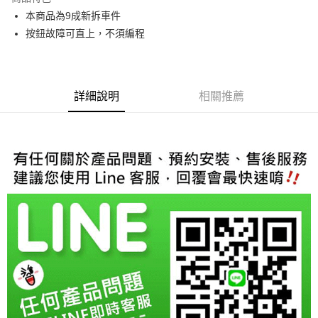
6 期 0 利率 每期
NT$166
21家銀行
合作金庫商業銀行
第一商業銀行
本商品為9成新拆車件
華南商業銀行
彰化商業銀行
合作金庫商業銀行
第一商業銀行
超商取貨付款
按鈕故障可直上，不須編程
上海商業儲蓄銀行
台北富邦商業銀行
華南商業銀行
彰化商業銀行
國泰世華商業銀行
兆豐國際商業銀行
LINE Pay
上海商業儲蓄銀行
台北富邦商業銀行
臺灣中小企業銀行
台中商業銀行
國泰世華商業銀行
兆豐國際商業銀行
匯豐（台灣）商業銀行
華泰商業銀行
Apple Pay
臺灣中小企業銀行
台中商業銀行
聯邦商業銀行
遠東國際商業銀行
詳細說明
相關推薦
匯豐（台灣）商業銀行
華泰商業銀行
街口支付
元大商業銀行
永豐商業銀行
聯邦商業銀行
遠東國際商業銀行
玉山商業銀行
星展（台灣）商業銀行
元大商業銀行
永豐商業銀行
悠遊付
台新國際商業銀行
中國信託商業銀行
玉山商業銀行
星展（台灣）商業銀行
台灣樂天信用卡公司
台新國際商業銀行
中國信託商業銀行
Google Pay
台灣樂天信用卡公司
AFTEE先享後付
相關說明
【關於「AFTEE先享後付」】
ATM付款
AFTEE先享後付是「在收到商品之後才付款」的支付方式。 讓您購物簡單
便利好安心！
１．簡單：不需註冊會員、不需綁卡、不需儲值。
運送方式
２．便利：只要手機號碼，簡訊認證，即可結帳。
３．安心：先確認商品／服務後，再付款。
全家取貨付款
每筆NT$60，滿NT$800(含以上)免運費
【「AFTEE先享後付」結帳流程】