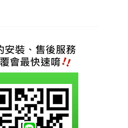
業銀行
星展（台灣）商業銀行
業銀行
永豐商業銀行
際商業銀行
中國信託商業銀行
業銀行
星展（台灣）商業銀行
天信用卡公司
際商業銀行
中國信託商業銀行
y
天信用卡公司
享後付
FTEE先享後付」】
先享後付是「在收到商品之後才付款」的支付方式。 讓您購物簡單
心！
：不需註冊會員、不需綁卡、不需儲值。
：只要手機號碼，簡訊認證，即可結帳。
：先確認商品／服務後，再付款。
付款
EE先享後付」結帳流程】
0，滿NT$800(含以上)免運費
方式選擇「AFTEE先享後付」後，將跳轉至「AFTEE先享後
頁面，進行簡訊認證並確認金額後，即可完成結帳。
貨付款
成立數日內，您將收到繳費通知簡訊。
費通知簡訊後14天內，點擊此簡訊中的連結，可透過四大超商
0，滿NT$800(含以上)免運費
網路銀行／等多元方式進行付款，方視為交易完成。
：結帳手續完成當下不需立刻繳費，但若您需要取消訂單，請聯
付款
的店家。未經商家同意取消之訂單仍視為有效，需透過AFTEE
繳納相關費用。
0，滿NT$800(含以上)免運費
否成功請以「AFTEE先享後付 」之結帳頁面顯示為準，若有關於
功／繳費後需取消欲退款等相關疑問，請聯繫「AFTEE先享後