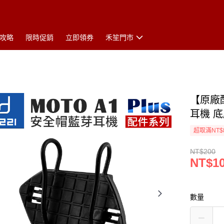
攻略
限時促銷
立即領券
禾笙門市
【原廠配
耳機 
超取滿NT$
NT$200
NT$1
數量