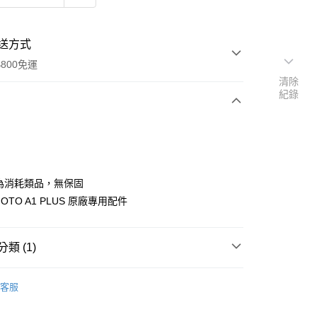
送方式
800免運
清除
紀錄
次付款
期付款
0 利率 每期
NT$33
21家銀行
為消耗類品，無保固
0 利率 每期
NT$16
21家銀行
庫商業銀行
第一商業銀行
 MOTO A1 PLUS 原廠專用配件
業銀行
彰化商業銀行
庫商業銀行
第一商業銀行
付款
業儲蓄銀行
台北富邦商業銀行
業銀行
彰化商業銀行
華商業銀行
兆豐國際商業銀行
類 (1)
業儲蓄銀行
台北富邦商業銀行
小企業銀行
台中商業銀行
華商業銀行
兆豐國際商業銀行
台灣）商業銀行
華泰商業銀行
耳機專區
相關週邊配件
小企業銀行
台中商業銀行
客服
業銀行
遠東國際商業銀行
台灣）商業銀行
華泰商業銀行
業銀行
永豐商業銀行
業銀行
遠東國際商業銀行