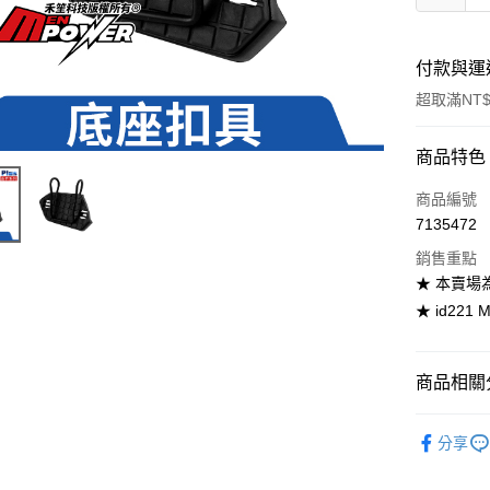
付款與運
超取滿NT$
付款方式
商品特色
信用卡一
商品編號
7135472
信用卡分
銷售重點
3 期 
★ 本賣場
6 期 
合作金
★ id221
華南商
合作金
超商取貨
上海商
華南商
國泰世
商品相關分
LINE Pay
上海商
臺灣中
國泰世
匯豐（
騎士藍牙
Apple Pay
臺灣中
分享
聯邦商
匯豐（
街口支付
元大商
聯邦商