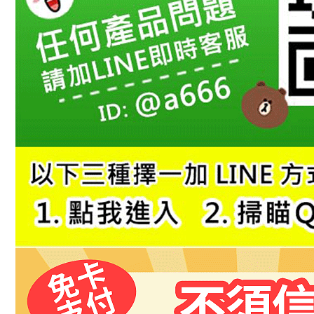
付客戶支
每筆NT$6
【注意事
１．透過由
交易，需
求債權轉
２．關於
https://aft
３．未成
「AFTE
任。
４．使用「
即時審查
結果請求
５．嚴禁
形，恩沛
動。