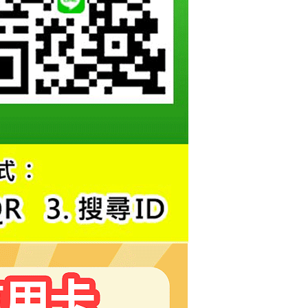
援中心」
https://netprotections.freshdesk.com/support/home
0，滿NT$800(含以上)免運費
項】
恩沛科技股份有限公司提供之「AFTEE先享後付」服務完成之
依本服務之必要範圍內提供個人資料，並將交易相關給付款項請
讓予恩沛科技股份有限公司。
個人資料處理事宜，請瀏覽以下網址：
ee.tw/terms/#terms3
年的使用者請事先徵得法定代理人或監護人之同意方可使用
E先享後付」，若未經同意申辦者引起之損失，本公司不負相關責
AFTEE先享後付」時，將依據個別帳號之用戶狀況，依本公司
核予不同之上限額度；若仍有額度不足之情形，本公司將視審查
用戶進行身份認證。
一人註冊多個帳號或使用他人資訊註冊。若發現惡意使用之情
科技股份有限公司將有權停止該用戶之使用額度並採取法律行