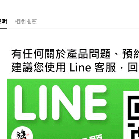
玉山商
元大商
悠遊付
台新國
玉山商
台灣樂
台新國
Google Pa
說明
相關推薦
台灣樂
AFTEE先
相關說明
【關於「A
ATM付款
AFTEE
便利好安
１．簡單
２．便利
運送方式
３．安心
全家取貨
【「AFT
每筆NT$6
１．於結帳
付」結帳
萊爾富取
２．訂單
３．收到繳
每筆NT$6
／ATM／
※ 請注意
7-11取貨
絡購買商品
先享後付
每筆NT$6
※ 交易是
是否繳費成
宅配