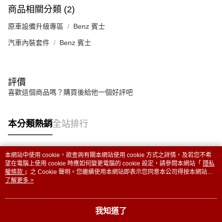
商品相關分類 (2)
原車設備升級專區
Benz 賓士
汽車內裝套件
Benz 賓士
評價
喜歡這個商品嗎？購買後給他一個好評吧
本分類熱銷
全站排行
本網站中使用 cookie，欲查詢有關本網站使用 cookie 方式之詳情，及若您不希
熱門標籤
望在電腦上使用 cookie 時應如何變更電腦的 cookie 設定，請參閱本網站「
隱私
權條款
」之 Cookie 聲明。您繼續使用本網站即表示您同意本公司得按本網站使
用條款之 Cookie 聲明使用 cookie。
了解更多 >
我知道了