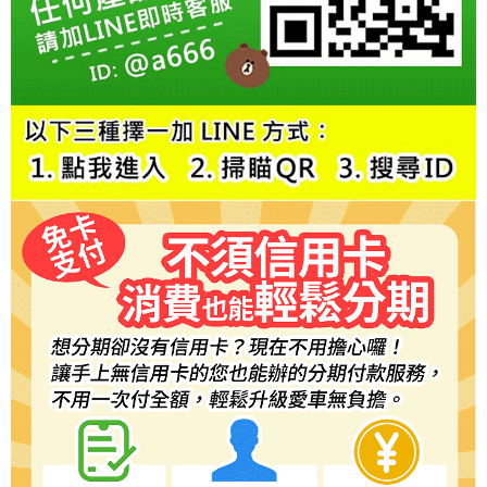
２．訂單成立數日內，您將收到繳費通知簡訊。
３．收到繳費通知簡訊後14天內，點擊此簡訊中的連結，可透過四大超商／
ATM／網路銀行／等多元方式進行付款，方視為交易完成。
※ 請注意：結帳手續完成當下不需立刻繳費，但若您需要取消訂單，請聯絡
購買商品的店家。未經商家同意取消之訂單仍視為有效，需透過AFTEE先享
後付繳納相關費用。
※ 交易是否成功請以「AFTEE先享後付 」之結帳頁面顯示為準，若有關於
是否繳費成功／繳費後需取消欲退款等相關疑問，請聯繫「AFTEE先享後付
客戶支援中心」
https://netprotections.freshdesk.com/support/home
【注意事項】
１．透過由恩沛科技股份有限公司提供之「AFTEE先享後付」服務完成之交
易，需依本服務之必要範圍內提供個人資料，並將交易相關給付款項請求債
權轉讓予恩沛科技股份有限公司。
２．關於個人資料處理事宜，請瀏覽以下網址：
https://aftee.tw/terms/#terms3
３．未成年的使用者請事先徵得法定代理人或監護人之同意方可使用
「AFTEE先享後付」，若未經同意申辦者引起之損失，本公司不負相關責
任。
４．使用「AFTEE先享後付」時，將依據個別帳號之用戶狀況，依本公司即
時審查核予不同之上限額度；若仍有額度不足之情形，本公司將視審查結果
請求用戶進行身份認證。
５．嚴禁一人註冊多個帳號或使用他人資訊註冊。若發現惡意使用之情形，
恩沛科技股份有限公司將有權停止該用戶之使用額度並採取法律行動。