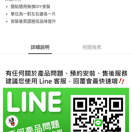
6 期 0 利率 每期
NT$146
21家銀行
合作金庫商業銀行
第一商業銀行
隨貼隨用無損DIY安裝
華南商業銀行
彰化商業銀行
合作金庫商業銀行
第一商業銀行
LINE Pay
單位為一對左右邊各一片
上海商業儲蓄銀行
台北富邦商業銀行
華南商業銀行
彰化商業銀行
國泰世華商業銀行
兆豐國際商業銀行
安裝後質感極佳品味提升
Apple Pay
上海商業儲蓄銀行
台北富邦商業銀行
臺灣中小企業銀行
台中商業銀行
國泰世華商業銀行
兆豐國際商業銀行
匯豐（台灣）商業銀行
華泰商業銀行
街口支付
臺灣中小企業銀行
台中商業銀行
聯邦商業銀行
遠東國際商業銀行
匯豐（台灣）商業銀行
華泰商業銀行
悠遊付
元大商業銀行
永豐商業銀行
詳細說明
相關推薦
聯邦商業銀行
遠東國際商業銀行
玉山商業銀行
星展（台灣）商業銀行
元大商業銀行
永豐商業銀行
Google Pay
台新國際商業銀行
中國信託商業銀行
玉山商業銀行
星展（台灣）商業銀行
台灣樂天信用卡公司
台新國際商業銀行
中國信託商業銀行
AFTEE先享後付
台灣樂天信用卡公司
相關說明
【關於「AFTEE先享後付」】
ATM付款
AFTEE先享後付是「在收到商品之後才付款」的支付方式。 讓您購物簡單
便利好安心！
１．簡單：不需註冊會員、不需綁卡、不需儲值。
運送方式
２．便利：只要手機號碼，簡訊認證，即可結帳。
３．安心：先確認商品／服務後，再付款。
宅配
每筆NT$60，滿NT$800(含以上)免運費
【「AFTEE先享後付」結帳流程】
１．於結帳方式選擇「AFTEE先享後付」後，將跳轉至「AFTEE先享後付」
結帳頁面，進行簡訊認證並確認金額後，即可完成結帳。