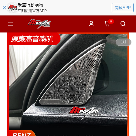
禾笙行動購物
開啟APP
立刻使用官方APP
0
1
/
1