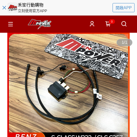
禾笙行動購物
開啟APP
立刻使用官方APP
0
1
/
1