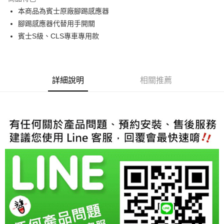
6 期 0 利率 每期
NT$2,333
21家銀行
合作金庫商業銀行
第一商業銀行
本商品為賓士原廠腳踢感應器
華南商業銀行
彰化商業銀行
合作金庫商業銀行
第一商業銀行
LINE Pay
腳踢感應器代替用手開關
上海商業儲蓄銀行
台北富邦商業銀行
華南商業銀行
彰化商業銀行
國泰世華商業銀行
兆豐國際商業銀行
賓士S級、CLS專車專用款
Apple Pay
上海商業儲蓄銀行
台北富邦商業銀行
臺灣中小企業銀行
台中商業銀行
國泰世華商業銀行
兆豐國際商業銀行
匯豐（台灣）商業銀行
華泰商業銀行
街口支付
臺灣中小企業銀行
台中商業銀行
聯邦商業銀行
遠東國際商業銀行
匯豐（台灣）商業銀行
華泰商業銀行
悠遊付
元大商業銀行
永豐商業銀行
詳細說明
相關推薦
聯邦商業銀行
遠東國際商業銀行
玉山商業銀行
星展（台灣）商業銀行
元大商業銀行
永豐商業銀行
Google Pay
台新國際商業銀行
中國信託商業銀行
玉山商業銀行
星展（台灣）商業銀行
台灣樂天信用卡公司
台新國際商業銀行
中國信託商業銀行
AFTEE先享後付
台灣樂天信用卡公司
相關說明
【關於「AFTEE先享後付」】
ATM付款
AFTEE先享後付是「在收到商品之後才付款」的支付方式。 讓您購物簡單
便利好安心！
１．簡單：不需註冊會員、不需綁卡、不需儲值。
運送方式
２．便利：只要手機號碼，簡訊認證，即可結帳。
３．安心：先確認商品／服務後，再付款。
宅配
每筆NT$60，滿NT$800(含以上)免運費
【「AFTEE先享後付」結帳流程】
１．於結帳方式選擇「AFTEE先享後付」後，將跳轉至「AFTEE先享後付」
結帳頁面，進行簡訊認證並確認金額後，即可完成結帳。