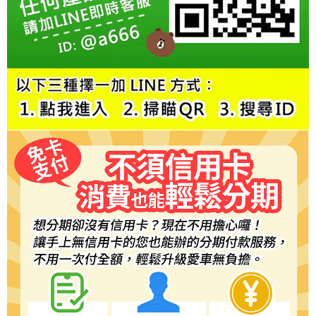
２．訂單成立數日內，您將收到繳費通知簡訊。
３．收到繳費通知簡訊後14天內，點擊此簡訊中的連結，可透過四大超商／
ATM／網路銀行／等多元方式進行付款，方視為交易完成。
※ 請注意：結帳手續完成當下不需立刻繳費，但若您需要取消訂單，請聯絡
購買商品的店家。未經商家同意取消之訂單仍視為有效，需透過AFTEE先享
後付繳納相關費用。
※ 交易是否成功請以「AFTEE先享後付 」之結帳頁面顯示為準，若有關於
是否繳費成功／繳費後需取消欲退款等相關疑問，請聯繫「AFTEE先享後付
客戶支援中心」
https://netprotections.freshdesk.com/support/home
【注意事項】
１．透過由恩沛科技股份有限公司提供之「AFTEE先享後付」服務完成之交
易，需依本服務之必要範圍內提供個人資料，並將交易相關給付款項請求債
權轉讓予恩沛科技股份有限公司。
２．關於個人資料處理事宜，請瀏覽以下網址：
https://aftee.tw/terms/#terms3
３．未成年的使用者請事先徵得法定代理人或監護人之同意方可使用
「AFTEE先享後付」，若未經同意申辦者引起之損失，本公司不負相關責
任。
４．使用「AFTEE先享後付」時，將依據個別帳號之用戶狀況，依本公司即
時審查核予不同之上限額度；若仍有額度不足之情形，本公司將視審查結果
請求用戶進行身份認證。
５．嚴禁一人註冊多個帳號或使用他人資訊註冊。若發現惡意使用之情形，
恩沛科技股份有限公司將有權停止該用戶之使用額度並採取法律行動。