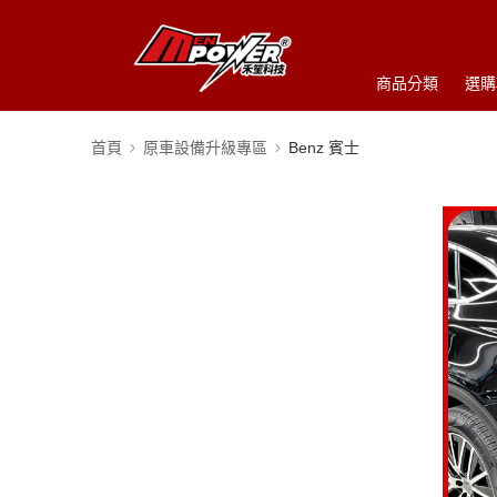
商品分類
選購
首頁
原車設備升級專區
Benz 賓士