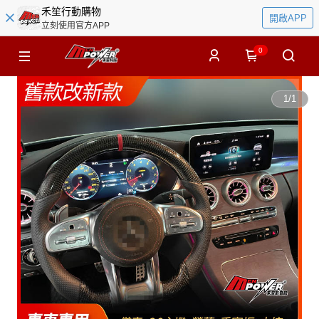
禾笙行動購物
開啟APP
立刻使用官方APP
0
1
/
1