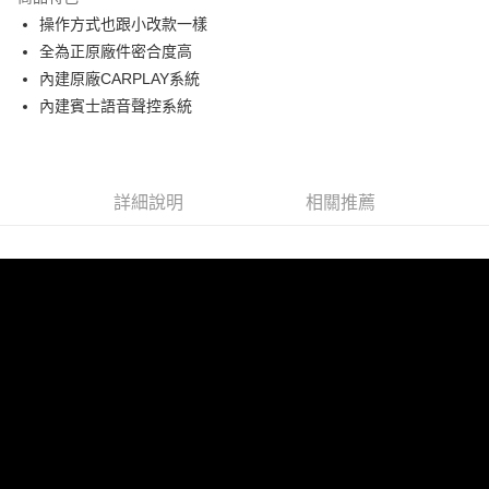
6 期 0 利率 每期
NT$24,666
21家銀行
合作金庫商業銀行
第一商業銀行
操作方式也跟小改款一樣
華南商業銀行
彰化商業銀行
合作金庫商業銀行
第一商業銀行
LINE Pay
全為正原廠件密合度高
上海商業儲蓄銀行
台北富邦商業銀行
華南商業銀行
彰化商業銀行
國泰世華商業銀行
兆豐國際商業銀行
內建原廠CARPLAY系統
Apple Pay
上海商業儲蓄銀行
台北富邦商業銀行
臺灣中小企業銀行
台中商業銀行
內建賓士語音聲控系統
國泰世華商業銀行
兆豐國際商業銀行
匯豐（台灣）商業銀行
華泰商業銀行
街口支付
臺灣中小企業銀行
台中商業銀行
聯邦商業銀行
遠東國際商業銀行
匯豐（台灣）商業銀行
華泰商業銀行
悠遊付
元大商業銀行
永豐商業銀行
聯邦商業銀行
遠東國際商業銀行
玉山商業銀行
星展（台灣）商業銀行
元大商業銀行
永豐商業銀行
詳細說明
相關推薦
Google Pay
台新國際商業銀行
中國信託商業銀行
玉山商業銀行
星展（台灣）商業銀行
台灣樂天信用卡公司
台新國際商業銀行
中國信託商業銀行
AFTEE先享後付
台灣樂天信用卡公司
相關說明
【關於「AFTEE先享後付」】
ATM付款
AFTEE先享後付是「在收到商品之後才付款」的支付方式。 讓您購物簡單
便利好安心！
１．簡單：不需註冊會員、不需綁卡、不需儲值。
運送方式
２．便利：只要手機號碼，簡訊認證，即可結帳。
３．安心：先確認商品／服務後，再付款。
宅配
每筆NT$60，滿NT$800(含以上)免運費
【「AFTEE先享後付」結帳流程】
１．於結帳方式選擇「AFTEE先享後付」後，將跳轉至「AFTEE先享後付」
結帳頁面，進行簡訊認證並確認金額後，即可完成結帳。