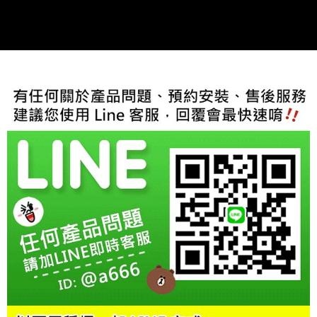
２．訂單成立數日內，您將收到繳費通知簡訊。
３．收到繳費通知簡訊後14天內，點擊此簡訊中的連結，可透過四大超商／
ATM／網路銀行／等多元方式進行付款，方視為交易完成。
※ 請注意：結帳手續完成當下不需立刻繳費，但若您需要取消訂單，請聯絡
購買商品的店家。未經商家同意取消之訂單仍視為有效，需透過AFTEE先享
後付繳納相關費用。
※ 交易是否成功請以「AFTEE先享後付 」之結帳頁面顯示為準，若有關於
是否繳費成功／繳費後需取消欲退款等相關疑問，請聯繫「AFTEE先享後付
客戶支援中心」
https://netprotections.freshdesk.com/support/home
【注意事項】
１．透過由恩沛科技股份有限公司提供之「AFTEE先享後付」服務完成之交
易，需依本服務之必要範圍內提供個人資料，並將交易相關給付款項請求債
權轉讓予恩沛科技股份有限公司。
２．關於個人資料處理事宜，請瀏覽以下網址：
https://aftee.tw/terms/#terms3
３．未成年的使用者請事先徵得法定代理人或監護人之同意方可使用
「AFTEE先享後付」，若未經同意申辦者引起之損失，本公司不負相關責
任。
４．使用「AFTEE先享後付」時，將依據個別帳號之用戶狀況，依本公司即
時審查核予不同之上限額度；若仍有額度不足之情形，本公司將視審查結果
請求用戶進行身份認證。
５．嚴禁一人註冊多個帳號或使用他人資訊註冊。若發現惡意使用之情形，
恩沛科技股份有限公司將有權停止該用戶之使用額度並採取法律行動。