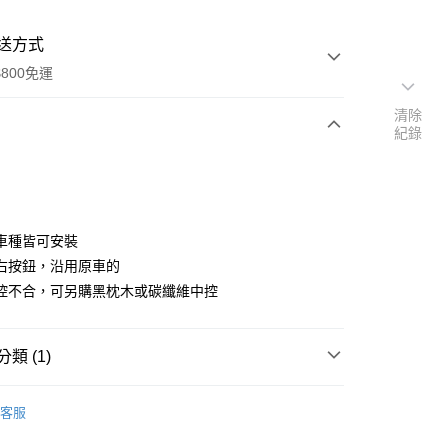
送方式
800免運
清除
紀錄
次付款
期付款
0 利率 每期
NT$2,266
21家銀行
車種皆可安裝
0 利率 每期
NT$1,133
21家銀行
庫商業銀行
第一商業銀行
右按鈕，沿用原車的
業銀行
彰化商業銀行
控不合，可另購黑枕木或碳纖維中控
庫商業銀行
第一商業銀行
業儲蓄銀行
台北富邦商業銀行
業銀行
彰化商業銀行
華商業銀行
兆豐國際商業銀行
業儲蓄銀行
台北富邦商業銀行
小企業銀行
台中商業銀行
華商業銀行
兆豐國際商業銀行
類 (1)
台灣）商業銀行
華泰商業銀行
小企業銀行
台中商業銀行
業銀行
遠東國際商業銀行
升級專區
Benz 賓士
台灣）商業銀行
華泰商業銀行
業銀行
永豐商業銀行
客服
業銀行
遠東國際商業銀行
業銀行
星展（台灣）商業銀行
業銀行
永豐商業銀行
y