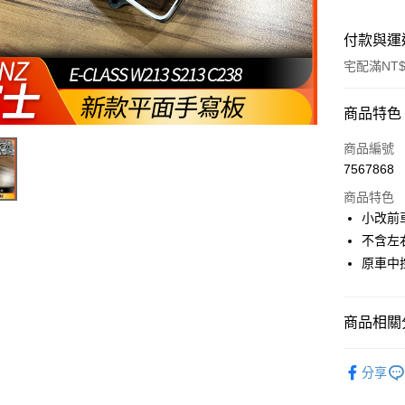
付款與運
宅配滿NT$
付款方式
商品特色
信用卡一
商品編號
7567868
信用卡分
商品特色
3 期 
小改前
6 期 
合作金
不含左
華南商
原車中
合作金
LINE Pay
上海商
華南商
國泰世
Apple Pay
上海商
臺灣中
國泰世
商品相關分
匯豐（
街口支付
臺灣中
聯邦商
原車設備
匯豐（
悠遊付
元大商
分享
聯邦商
玉山商
元大商
Google Pa