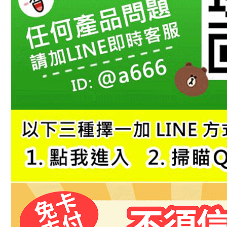
１．透過由
交易，需
求債權轉
２．關於
https://aft
３．未成
「AFTE
任。
４．使用「
即時審查
結果請求
５．嚴禁
形，恩沛
動。