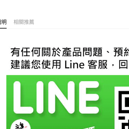
台新國
玉山商
台灣樂
台新國
AFTEE先
台灣樂
相關說明
說明
相關推薦
【關於「A
ATM付款
AFTEE
便利好安
１．簡單
２．便利
運送方式
３．安心
宅配
【「AFT
每筆NT$6
１．於結帳
付」結帳
２．訂單
３．收到繳
／ATM／
※ 請注意
絡購買商品
先享後付
※ 交易是
是否繳費成
付客戶支
【注意事