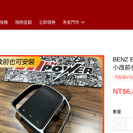
攻略
限時促銷
立即領券
禾笙門市
BENZ 
小改前
宅配滿NT$
NT$6,
數量