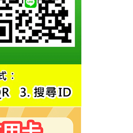
恩沛科技股份有限公司提供之「AFTEE先享後付」服務完成之
依本服務之必要範圍內提供個人資料，並將交易相關給付款項請
讓予恩沛科技股份有限公司。
個人資料處理事宜，請瀏覽以下網址：
ee.tw/terms/#terms3
年的使用者請事先徵得法定代理人或監護人之同意方可使用
E先享後付」，若未經同意申辦者引起之損失，本公司不負相關責
AFTEE先享後付」時，將依據個別帳號之用戶狀況，依本公司
核予不同之上限額度；若仍有額度不足之情形，本公司將視審查
用戶進行身份認證。
一人註冊多個帳號或使用他人資訊註冊。若發現惡意使用之情
科技股份有限公司將有權停止該用戶之使用額度並採取法律行