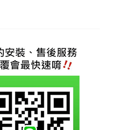
際商業銀行
中國信託商業銀行
業銀行
星展（台灣）商業銀行
天信用卡公司
際商業銀行
中國信託商業銀行
享後付
天信用卡公司
FTEE先享後付」】
先享後付是「在收到商品之後才付款」的支付方式。 讓您購物簡單
心！
：不需註冊會員、不需綁卡、不需儲值。
：只要手機號碼，簡訊認證，即可結帳。
：先確認商品／服務後，再付款。
EE先享後付」結帳流程】
0，滿NT$800(含以上)免運費
方式選擇「AFTEE先享後付」後，將跳轉至「AFTEE先享後
頁面，進行簡訊認證並確認金額後，即可完成結帳。
成立數日內，您將收到繳費通知簡訊。
費通知簡訊後14天內，點擊此簡訊中的連結，可透過四大超商
網路銀行／等多元方式進行付款，方視為交易完成。
：結帳手續完成當下不需立刻繳費，但若您需要取消訂單，請聯
的店家。未經商家同意取消之訂單仍視為有效，需透過AFTEE
繳納相關費用。
否成功請以「AFTEE先享後付 」之結帳頁面顯示為準，若有關於
功／繳費後需取消欲退款等相關疑問，請聯繫「AFTEE先享後
援中心」
https://netprotections.freshdesk.com/support/home
項】