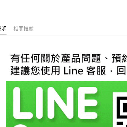
台新國
玉山商
台灣樂
台新國
AFTEE先
台灣樂
相關說明
【關於「A
ATM付款
AFTEE
說明
相關推薦
便利好安
１．簡單
２．便利
運送方式
３．安心
宅配
【「AFT
每筆NT$6
１．於結帳
付」結帳
２．訂單
３．收到繳
／ATM／
※ 請注意
絡購買商品
先享後付
※ 交易是
是否繳費成
付客戶支
【注意事