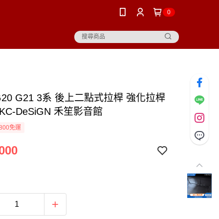
0
G20 G21 3系 後上二點式拉桿 強化拉桿
KC-DeSiGN 禾笙影音館
800免運
000