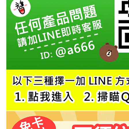
１．透過由
交易，需
求債權轉
２．關於
https://aft
３．未成
「AFTE
任。
４．使用「
即時審查
結果請求
５．嚴禁
形，恩沛
動。