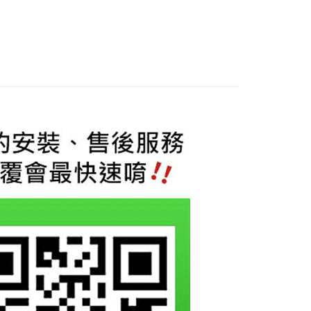
際商業銀行
中國信託商業銀行
業銀行
星展（台灣）商業銀行
天信用卡公司
際商業銀行
中國信託商業銀行
享後付
天信用卡公司
FTEE先享後付」】
先享後付是「在收到商品之後才付款」的支付方式。 讓您購物簡單
心！
：不需註冊會員、不需綁卡、不需儲值。
：只要手機號碼，簡訊認證，即可結帳。
：先確認商品／服務後，再付款。
EE先享後付」結帳流程】
0，滿NT$800(含以上)免運費
方式選擇「AFTEE先享後付」後，將跳轉至「AFTEE先享後
頁面，進行簡訊認證並確認金額後，即可完成結帳。
成立數日內，您將收到繳費通知簡訊。
費通知簡訊後14天內，點擊此簡訊中的連結，可透過四大超商
網路銀行／等多元方式進行付款，方視為交易完成。
：結帳手續完成當下不需立刻繳費，但若您需要取消訂單，請聯
的店家。未經商家同意取消之訂單仍視為有效，需透過AFTEE
繳納相關費用。
否成功請以「AFTEE先享後付 」之結帳頁面顯示為準，若有關於
功／繳費後需取消欲退款等相關疑問，請聯繫「AFTEE先享後
援中心」
https://netprotections.freshdesk.com/support/home
項】