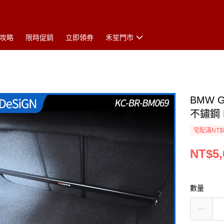
攻略
限時促銷
立即領券
禾笙門市
BMW 
不鏽鋼 
宅配滿NT$
NT$5,
數量