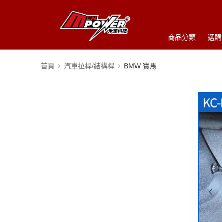
商品分類
選購
首頁
汽車拉桿/結構桿
BMW 寶馬