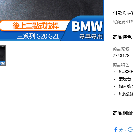
付款與運
宅配滿NT$
付款方式
商品特色
信用卡一
商品編號
7748178
信用卡分
商品特色
3 期 
SUS
6 期 
合作金
無噪音
華南商
鋼材強
合作金
LINE Pay
上海商
華南商
原廠鎖
國泰世
Apple Pay
上海商
臺灣中
國泰世
匯豐（
街口支付
臺灣中
商品相關分
聯邦商
匯豐（
悠遊付
元大商
聯邦商
汽車拉桿/
玉山商
分享
元大商
Google Pa