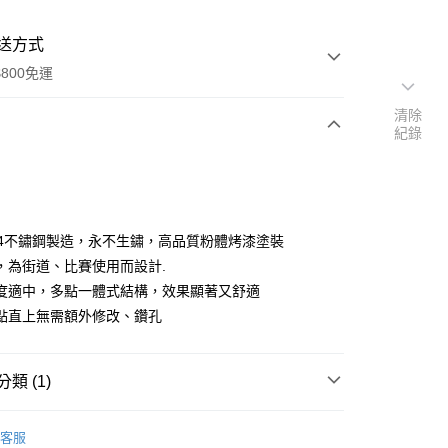
送方式
800免運
清除
紀錄
次付款
期付款
0 利率 每期
NT$1,666
21家銀行
304不鏽鋼製造，永不生鏽，高品質粉體烤漆塗裝
0 利率 每期
NT$833
21家銀行
庫商業銀行
第一商業銀行
，為街道、比賽使用而設計.
業銀行
彰化商業銀行
度適中，多點一體式結構，效果顯著又舒適
庫商業銀行
第一商業銀行
業儲蓄銀行
台北富邦商業銀行
業銀行
彰化商業銀行
點直上無需額外修改、鑽孔
華商業銀行
兆豐國際商業銀行
業儲蓄銀行
台北富邦商業銀行
小企業銀行
台中商業銀行
華商業銀行
兆豐國際商業銀行
台灣）商業銀行
華泰商業銀行
小企業銀行
台中商業銀行
類 (1)
業銀行
遠東國際商業銀行
台灣）商業銀行
華泰商業銀行
業銀行
永豐商業銀行
業銀行
遠東國際商業銀行
結構桿
BMW 寶馬
業銀行
星展（台灣）商業銀行
客服
業銀行
永豐商業銀行
y