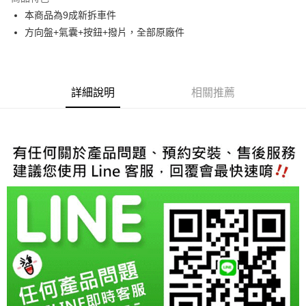
6 期 0 利率 每期
NT$4,133
21家銀行
合作金庫商業銀行
第一商業銀行
本商品為9成新拆車件
華南商業銀行
彰化商業銀行
合作金庫商業銀行
第一商業銀行
LINE Pay
方向盤+氣囊+按鈕+撥片，全部原廠件
上海商業儲蓄銀行
台北富邦商業銀行
華南商業銀行
彰化商業銀行
國泰世華商業銀行
兆豐國際商業銀行
Apple Pay
上海商業儲蓄銀行
台北富邦商業銀行
臺灣中小企業銀行
台中商業銀行
國泰世華商業銀行
兆豐國際商業銀行
匯豐（台灣）商業銀行
華泰商業銀行
街口支付
臺灣中小企業銀行
台中商業銀行
聯邦商業銀行
遠東國際商業銀行
詳細說明
相關推薦
匯豐（台灣）商業銀行
華泰商業銀行
悠遊付
元大商業銀行
永豐商業銀行
聯邦商業銀行
遠東國際商業銀行
玉山商業銀行
星展（台灣）商業銀行
元大商業銀行
永豐商業銀行
Google Pay
台新國際商業銀行
中國信託商業銀行
玉山商業銀行
星展（台灣）商業銀行
台灣樂天信用卡公司
台新國際商業銀行
中國信託商業銀行
AFTEE先享後付
台灣樂天信用卡公司
相關說明
【關於「AFTEE先享後付」】
ATM付款
AFTEE先享後付是「在收到商品之後才付款」的支付方式。 讓您購物簡單
便利好安心！
１．簡單：不需註冊會員、不需綁卡、不需儲值。
運送方式
２．便利：只要手機號碼，簡訊認證，即可結帳。
３．安心：先確認商品／服務後，再付款。
宅配
每筆NT$60，滿NT$800(含以上)免運費
【「AFTEE先享後付」結帳流程】
１．於結帳方式選擇「AFTEE先享後付」後，將跳轉至「AFTEE先享後付」
結帳頁面，進行簡訊認證並確認金額後，即可完成結帳。