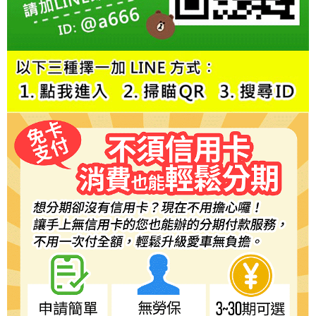
２．訂單成立數日內，您將收到繳費通知簡訊。
３．收到繳費通知簡訊後14天內，點擊此簡訊中的連結，可透過四大超商／
ATM／網路銀行／等多元方式進行付款，方視為交易完成。
※ 請注意：結帳手續完成當下不需立刻繳費，但若您需要取消訂單，請聯絡
購買商品的店家。未經商家同意取消之訂單仍視為有效，需透過AFTEE先享
後付繳納相關費用。
※ 交易是否成功請以「AFTEE先享後付 」之結帳頁面顯示為準，若有關於
是否繳費成功／繳費後需取消欲退款等相關疑問，請聯繫「AFTEE先享後付
客戶支援中心」
https://netprotections.freshdesk.com/support/home
【注意事項】
１．透過由恩沛科技股份有限公司提供之「AFTEE先享後付」服務完成之交
易，需依本服務之必要範圍內提供個人資料，並將交易相關給付款項請求債
權轉讓予恩沛科技股份有限公司。
２．關於個人資料處理事宜，請瀏覽以下網址：
https://aftee.tw/terms/#terms3
３．未成年的使用者請事先徵得法定代理人或監護人之同意方可使用
「AFTEE先享後付」，若未經同意申辦者引起之損失，本公司不負相關責
任。
４．使用「AFTEE先享後付」時，將依據個別帳號之用戶狀況，依本公司即
時審查核予不同之上限額度；若仍有額度不足之情形，本公司將視審查結果
請求用戶進行身份認證。
５．嚴禁一人註冊多個帳號或使用他人資訊註冊。若發現惡意使用之情形，
恩沛科技股份有限公司將有權停止該用戶之使用額度並採取法律行動。