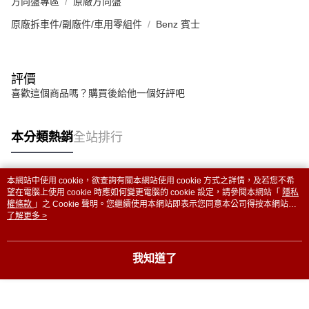
方向盤專區
原廠方向盤
原廠拆車件/副廠件/車用零組件
Benz 賓士
評價
喜歡這個商品嗎？購買後給他一個好評吧
本分類熱銷
全站排行
本網站中使用 cookie，欲查詢有關本網站使用 cookie 方式之詳情，及若您不希
熱門標籤
望在電腦上使用 cookie 時應如何變更電腦的 cookie 設定，請參閱本網站「
隱私
權條款
」之 Cookie 聲明。您繼續使用本網站即表示您同意本公司得按本網站使
用條款之 Cookie 聲明使用 cookie。
了解更多 >
我知道了