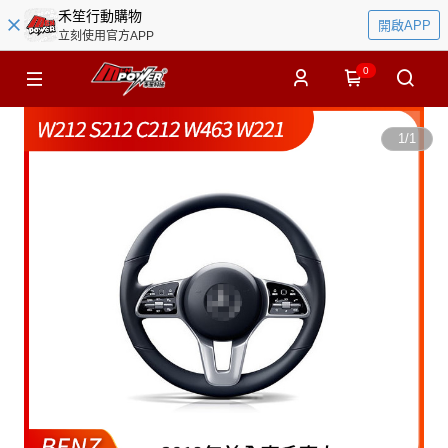
禾笙行動購物
開啟APP
立刻使用官方APP
0
1
/
1