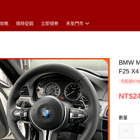
攻略
限時促銷
立即領券
禾笙門市
BMW M
F25 X
宅配滿NT$
NT$24
數量