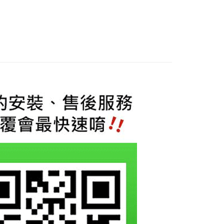
際商業銀行
中國信託商業銀行
業銀行
星展（台灣）商業銀行
天信用卡公司
際商業銀行
中國信託商業銀行
享後付
天信用卡公司
FTEE先享後付」】
先享後付是「在收到商品之後才付款」的支付方式。 讓您購物簡單
心！
：不需註冊會員、不需綁卡、不需儲值。
：只要手機號碼，簡訊認證，即可結帳。
：先確認商品／服務後，再付款。
EE先享後付」結帳流程】
0，滿NT$800(含以上)免運費
方式選擇「AFTEE先享後付」後，將跳轉至「AFTEE先享後
頁面，進行簡訊認證並確認金額後，即可完成結帳。
成立數日內，您將收到繳費通知簡訊。
費通知簡訊後14天內，點擊此簡訊中的連結，可透過四大超商
網路銀行／等多元方式進行付款，方視為交易完成。
：結帳手續完成當下不需立刻繳費，但若您需要取消訂單，請聯
的店家。未經商家同意取消之訂單仍視為有效，需透過AFTEE
繳納相關費用。
否成功請以「AFTEE先享後付 」之結帳頁面顯示為準，若有關於
功／繳費後需取消欲退款等相關疑問，請聯繫「AFTEE先享後
援中心」
https://netprotections.freshdesk.com/support/home
項】