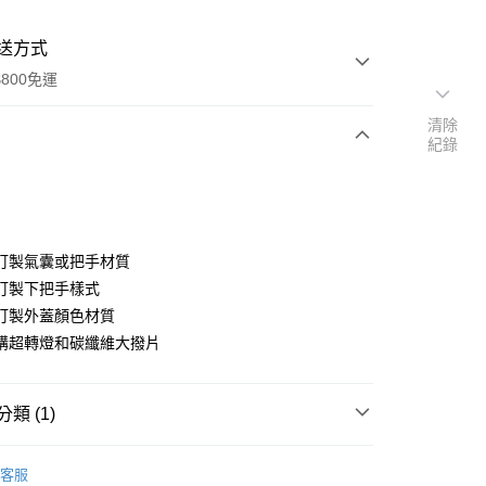
送方式
800免運
清除
紀錄
次付款
期付款
0 利率 每期
NT$8,000
21家銀行
訂製氣囊或把手材質
0 利率 每期
NT$4,000
21家銀行
庫商業銀行
第一商業銀行
訂製下把手樣式
業銀行
彰化商業銀行
訂製外蓋顏色材質
庫商業銀行
第一商業銀行
業儲蓄銀行
台北富邦商業銀行
業銀行
彰化商業銀行
購超轉燈和碳纖維大撥片
華商業銀行
兆豐國際商業銀行
業儲蓄銀行
台北富邦商業銀行
小企業銀行
台中商業銀行
華商業銀行
兆豐國際商業銀行
台灣）商業銀行
華泰商業銀行
小企業銀行
台中商業銀行
類 (1)
業銀行
遠東國際商業銀行
台灣）商業銀行
華泰商業銀行
業銀行
永豐商業銀行
業銀行
遠東國際商業銀行
區
個人化訂製
業銀行
星展（台灣）商業銀行
客服
業銀行
永豐商業銀行
y