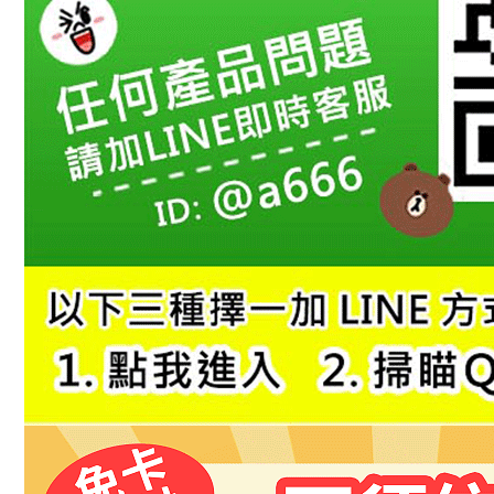
１．透過由
交易，需
求債權轉
２．關於
https://aft
３．未成
「AFTE
任。
４．使用「
即時審查
結果請求
５．嚴禁
形，恩沛
動。