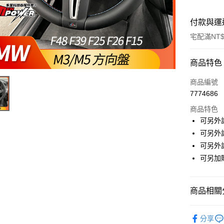
付款與運
宅配滿NT$
付款方式
商品特色
信用卡一
商品編號
7774686
信用卡分
商品特色
3 期 
可另外
6 期 
合作金
可另外
華南商
可另外
合作金
LINE Pay
上海商
華南商
可另加
國泰世
Apple Pay
上海商
臺灣中
國泰世
匯豐（
街口支付
臺灣中
商品相關分
聯邦商
匯豐（
悠遊付
元大商
聯邦商
方向盤專
玉山商
分享
元大商
Google Pa