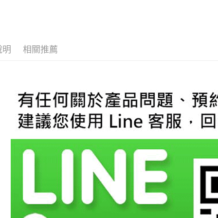
台新國
玉山商
台灣樂
台新國
AFTEE先
台灣樂
相關說明
【關於「A
ATM付款
AFTEE
說明
相關推薦
便利好安
１．簡單
２．便利
運送方式
３．安心
宅配
【「AFT
每筆NT$6
１．於結帳
付」結帳
２．訂單
３．收到繳
／ATM／
※ 請注意
絡購買商品
先享後付
※ 交易是
是否繳費成
付客戶支
【注意事