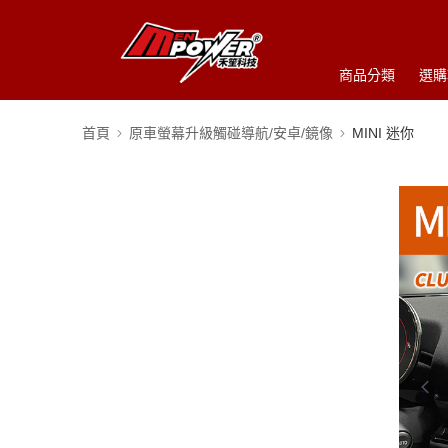
商品分類
選購
首頁
原車螢幕升級觸碰導航/安卓/鏡像
MINI 迷你