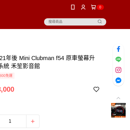
0
1年後 Mini Clubman f54 原車螢幕升
系統 禾笙影音館
800免運
,000