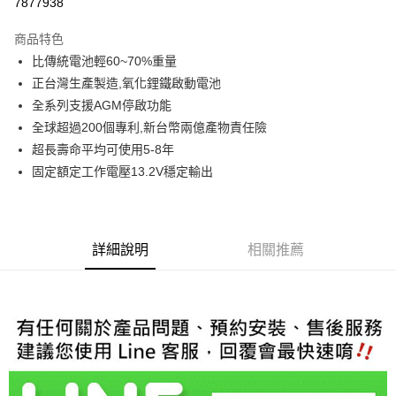
7877938
3 期 0 利率 每期
NT$1,426
21家銀行
商品特色
6 期 0 利率 每期
NT$713
21家銀行
合作金庫商業銀行
第一商業銀行
比傳統電池輕60~70%重量
華南商業銀行
彰化商業銀行
合作金庫商業銀行
第一商業銀行
超商取貨付款
正台灣生產製造,氧化鋰鐵啟動電池
上海商業儲蓄銀行
台北富邦商業銀行
華南商業銀行
彰化商業銀行
國泰世華商業銀行
兆豐國際商業銀行
全系列支援AGM停啟功能
LINE Pay
上海商業儲蓄銀行
台北富邦商業銀行
臺灣中小企業銀行
台中商業銀行
全球超過200個專利,新台幣兩億產物責任險
國泰世華商業銀行
兆豐國際商業銀行
匯豐（台灣）商業銀行
華泰商業銀行
Apple Pay
臺灣中小企業銀行
台中商業銀行
超長壽命平均可使用5-8年
聯邦商業銀行
遠東國際商業銀行
匯豐（台灣）商業銀行
華泰商業銀行
固定額定工作電壓13.2V穩定輸出
街口支付
元大商業銀行
永豐商業銀行
聯邦商業銀行
遠東國際商業銀行
玉山商業銀行
星展（台灣）商業銀行
元大商業銀行
永豐商業銀行
悠遊付
台新國際商業銀行
中國信託商業銀行
玉山商業銀行
星展（台灣）商業銀行
台灣樂天信用卡公司
台新國際商業銀行
中國信託商業銀行
Google Pay
詳細說明
相關推薦
台灣樂天信用卡公司
AFTEE先享後付
相關說明
【關於「AFTEE先享後付」】
ATM付款
AFTEE先享後付是「在收到商品之後才付款」的支付方式。 讓您購物簡單
便利好安心！
１．簡單：不需註冊會員、不需綁卡、不需儲值。
運送方式
２．便利：只要手機號碼，簡訊認證，即可結帳。