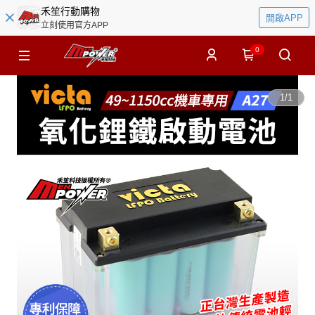
禾笙行動購物
開啟APP
立刻使用官方APP
0
1
/
1