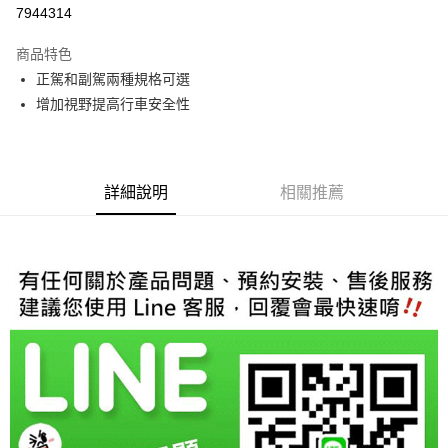
信用卡分期付款
7944314
3 期 0 利率 每期
NT$330
21家銀行
商品特色
6 期 0 利率 每期
NT$165
21家銀行
合作金庫商業銀行
第一商業銀行
正駕和副駕兩種規格可選
華南商業銀行
彰化商業銀行
合作金庫商業銀行
第一商業銀行
LINE Pay
增加視野提高行車安全性
上海商業儲蓄銀行
台北富邦商業銀行
華南商業銀行
彰化商業銀行
國泰世華商業銀行
兆豐國際商業銀行
Apple Pay
上海商業儲蓄銀行
台北富邦商業銀行
臺灣中小企業銀行
台中商業銀行
國泰世華商業銀行
兆豐國際商業銀行
匯豐（台灣）商業銀行
華泰商業銀行
街口支付
臺灣中小企業銀行
台中商業銀行
聯邦商業銀行
遠東國際商業銀行
詳細說明
相關推薦
匯豐（台灣）商業銀行
華泰商業銀行
悠遊付
元大商業銀行
永豐商業銀行
聯邦商業銀行
遠東國際商業銀行
玉山商業銀行
星展（台灣）商業銀行
元大商業銀行
永豐商業銀行
Google Pay
台新國際商業銀行
中國信託商業銀行
玉山商業銀行
星展（台灣）商業銀行
台灣樂天信用卡公司
台新國際商業銀行
中國信託商業銀行
AFTEE先享後付
台灣樂天信用卡公司
相關說明
【關於「AFTEE先享後付」】
ATM付款
AFTEE先享後付是「在收到商品之後才付款」的支付方式。 讓您購物簡單
便利好安心！
１．簡單：不需註冊會員、不需綁卡、不需儲值。
運送方式
２．便利：只要手機號碼，簡訊認證，即可結帳。
３．安心：先確認商品／服務後，再付款。
宅配