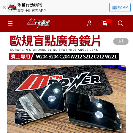
禾笙行動購物
開啟APP
立刻使用官方APP
0
1
/
1