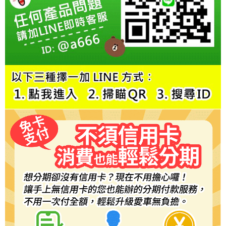
每筆NT$60，滿NT$800(含以上)免運費
【「AFTEE先享後付」結帳流程】
１．於結帳方式選擇「AFTEE先享後付」後，將跳轉至「AFTEE先享後付」
結帳頁面，進行簡訊認證並確認金額後，即可完成結帳。
２．訂單成立數日內，您將收到繳費通知簡訊。
３．收到繳費通知簡訊後14天內，點擊此簡訊中的連結，可透過四大超商／
ATM／網路銀行／等多元方式進行付款，方視為交易完成。
※ 請注意：結帳手續完成當下不需立刻繳費，但若您需要取消訂單，請聯絡
購買商品的店家。未經商家同意取消之訂單仍視為有效，需透過AFTEE先享
後付繳納相關費用。
※ 交易是否成功請以「AFTEE先享後付 」之結帳頁面顯示為準，若有關於
是否繳費成功／繳費後需取消欲退款等相關疑問，請聯繫「AFTEE先享後付
客戶支援中心」
https://netprotections.freshdesk.com/support/home
【注意事項】
１．透過由恩沛科技股份有限公司提供之「AFTEE先享後付」服務完成之交
易，需依本服務之必要範圍內提供個人資料，並將交易相關給付款項請求債
權轉讓予恩沛科技股份有限公司。
２．關於個人資料處理事宜，請瀏覽以下網址：
https://aftee.tw/terms/#terms3
３．未成年的使用者請事先徵得法定代理人或監護人之同意方可使用
「AFTEE先享後付」，若未經同意申辦者引起之損失，本公司不負相關責
任。
４．使用「AFTEE先享後付」時，將依據個別帳號之用戶狀況，依本公司即
時審查核予不同之上限額度；若仍有額度不足之情形，本公司將視審查結果
請求用戶進行身份認證。