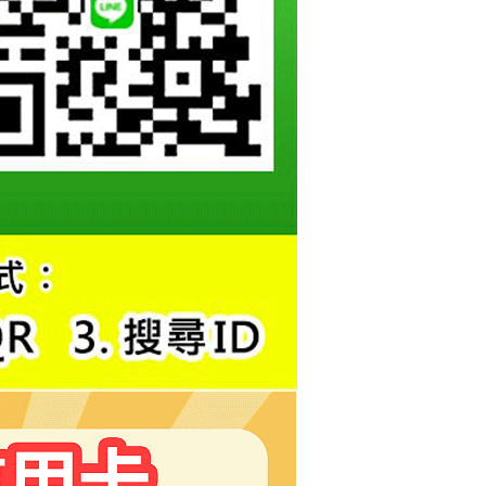
恩沛科技股份有限公司提供之「AFTEE先享後付」服務完成之
依本服務之必要範圍內提供個人資料，並將交易相關給付款項請
讓予恩沛科技股份有限公司。
個人資料處理事宜，請瀏覽以下網址：
ee.tw/terms/#terms3
年的使用者請事先徵得法定代理人或監護人之同意方可使用
E先享後付」，若未經同意申辦者引起之損失，本公司不負相關責
AFTEE先享後付」時，將依據個別帳號之用戶狀況，依本公司
核予不同之上限額度；若仍有額度不足之情形，本公司將視審查
用戶進行身份認證。
一人註冊多個帳號或使用他人資訊註冊。若發現惡意使用之情
科技股份有限公司將有權停止該用戶之使用額度並採取法律行