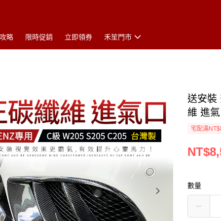
攻略
限時促銷
立即領券
禾笙門市
送安裝 賓
維 進
宅配滿NT$
NT$8,
數量