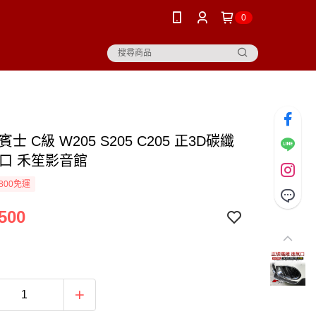
0
士 C級 W205 S205 C205 正3D碳纖
氣口 禾笙影音館
800免運
500