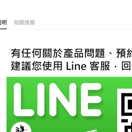
台新國
玉山商
台灣樂
台新國
AFTEE先
台灣樂
相關說明
說明
相關推薦
【關於「A
ATM付款
AFTEE
便利好安
１．簡單
２．便利
運送方式
３．安心
宅配
【「AFT
每筆NT$6
１．於結帳
付」結帳
２．訂單
３．收到繳
／ATM／
※ 請注意
絡購買商品
先享後付
※ 交易是
是否繳費成
付客戶支
【注意事