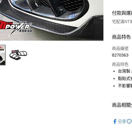
付款與運
宅配滿NT$
付款方式
商品特色
信用卡一
商品編號
8270363
信用卡分
商品特色
3 期 
台灣製 
6 期 
合作金
黏貼式
華南商
不影響
合作金
LINE Pay
上海商
華南商
國泰世
Apple Pay
上海商
臺灣中
國泰世
商品相關分
匯豐（
街口支付
臺灣中
聯邦商
汽車空力套
匯豐（
悠遊付
元大商
分享
聯邦商
玉山商
元大商
Google Pa