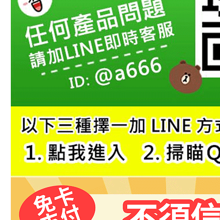
１．透過由
交易，需
求債權轉
２．關於
https://aft
３．未成
「AFTE
任。
４．使用「
即時審查
結果請求
５．嚴禁
形，恩沛
動。