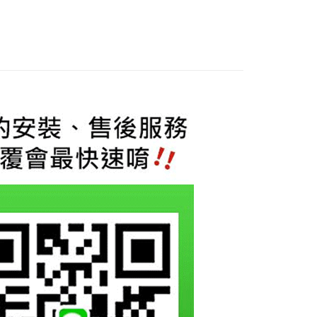
際商業銀行
中國信託商業銀行
業銀行
星展（台灣）商業銀行
天信用卡公司
際商業銀行
中國信託商業銀行
享後付
天信用卡公司
FTEE先享後付」】
先享後付是「在收到商品之後才付款」的支付方式。 讓您購物簡單
心！
：不需註冊會員、不需綁卡、不需儲值。
：只要手機號碼，簡訊認證，即可結帳。
：先確認商品／服務後，再付款。
EE先享後付」結帳流程】
0，滿NT$800(含以上)免運費
方式選擇「AFTEE先享後付」後，將跳轉至「AFTEE先享後
頁面，進行簡訊認證並確認金額後，即可完成結帳。
成立數日內，您將收到繳費通知簡訊。
費通知簡訊後14天內，點擊此簡訊中的連結，可透過四大超商
網路銀行／等多元方式進行付款，方視為交易完成。
：結帳手續完成當下不需立刻繳費，但若您需要取消訂單，請聯
的店家。未經商家同意取消之訂單仍視為有效，需透過AFTEE
繳納相關費用。
否成功請以「AFTEE先享後付 」之結帳頁面顯示為準，若有關於
功／繳費後需取消欲退款等相關疑問，請聯繫「AFTEE先享後
援中心」
https://netprotections.freshdesk.com/support/home
項】