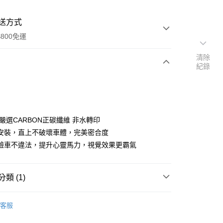
送方式
800免運
清除
紀錄
次付款
期付款
0 利率 每期
NT$2,833
21家銀行
嚴選CARBON正碳纖維 非水轉印
0 利率 每期
NT$1,416
21家銀行
庫商業銀行
第一商業銀行
安裝，直上不破壞車體，完美密合度
業銀行
彰化商業銀行
驗車不違法，提升心靈馬力，視覺效果更霸氣
庫商業銀行
第一商業銀行
業儲蓄銀行
台北富邦商業銀行
業銀行
彰化商業銀行
華商業銀行
兆豐國際商業銀行
業儲蓄銀行
台北富邦商業銀行
小企業銀行
台中商業銀行
華商業銀行
兆豐國際商業銀行
類 (1)
台灣）商業銀行
華泰商業銀行
小企業銀行
台中商業銀行
業銀行
遠東國際商業銀行
件/外觀件
Benz 賓士
台灣）商業銀行
華泰商業銀行
業銀行
永豐商業銀行
客服
業銀行
遠東國際商業銀行
業銀行
星展（台灣）商業銀行
業銀行
永豐商業銀行
y