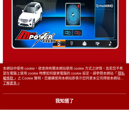
本網站中使用 cookie，欲查詢有關本網站使用 cookie 方式之詳情，及若您不希
望在電腦上使用 cookie 時應如何變更電腦的 cookie 設定，請參閱本網站「
隱私
權條款
」之 Cookie 聲明。您繼續使用本網站即表示您同意本公司得按本網站使
用條款之 Cookie 聲明使用 cookie。
了解更多 >
我知道了