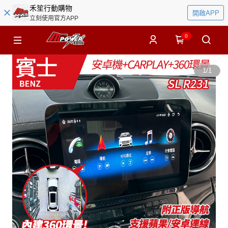
禾笙行動購物
開啟APP
立刻使用官方APP
0
1
/
1