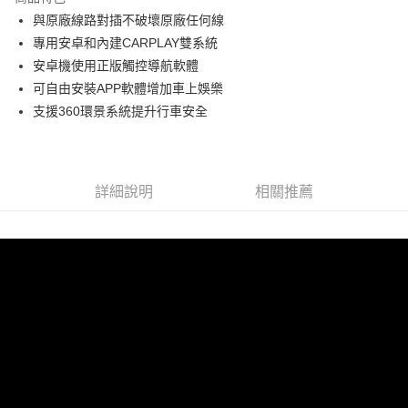
6 期 0 利率 每期
NT$7,133
21家銀行
合作金庫商業銀行
第一商業銀行
與原廠線路對插不破壞原廠任何線
華南商業銀行
彰化商業銀行
合作金庫商業銀行
第一商業銀行
LINE Pay
專用安卓和內建CARPLAY雙系統
上海商業儲蓄銀行
台北富邦商業銀行
華南商業銀行
彰化商業銀行
國泰世華商業銀行
兆豐國際商業銀行
安卓機使用正版觸控導航軟體
Apple Pay
上海商業儲蓄銀行
台北富邦商業銀行
臺灣中小企業銀行
台中商業銀行
可自由安裝APP軟體增加車上娛樂
國泰世華商業銀行
兆豐國際商業銀行
匯豐（台灣）商業銀行
華泰商業銀行
街口支付
臺灣中小企業銀行
台中商業銀行
支援360環景系統提升行車安全
聯邦商業銀行
遠東國際商業銀行
匯豐（台灣）商業銀行
華泰商業銀行
悠遊付
元大商業銀行
永豐商業銀行
聯邦商業銀行
遠東國際商業銀行
玉山商業銀行
星展（台灣）商業銀行
元大商業銀行
永豐商業銀行
Google Pay
台新國際商業銀行
中國信託商業銀行
玉山商業銀行
星展（台灣）商業銀行
詳細說明
相關推薦
台灣樂天信用卡公司
台新國際商業銀行
中國信託商業銀行
AFTEE先享後付
台灣樂天信用卡公司
相關說明
【關於「AFTEE先享後付」】
ATM付款
AFTEE先享後付是「在收到商品之後才付款」的支付方式。 讓您購物簡單
便利好安心！
１．簡單：不需註冊會員、不需綁卡、不需儲值。
運送方式
２．便利：只要手機號碼，簡訊認證，即可結帳。
３．安心：先確認商品／服務後，再付款。
宅配
每筆NT$60，滿NT$800(含以上)免運費
【「AFTEE先享後付」結帳流程】
１．於結帳方式選擇「AFTEE先享後付」後，將跳轉至「AFTEE先享後付」
結帳頁面，進行簡訊認證並確認金額後，即可完成結帳。