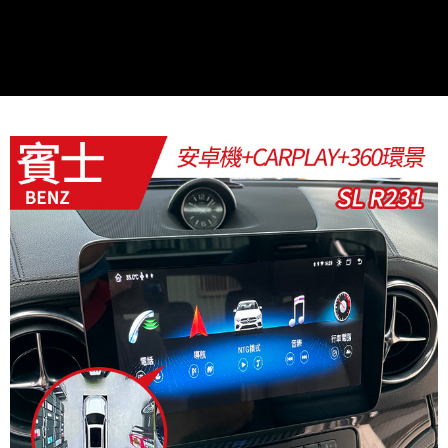
２．訂單成立數日內，您將收到繳費通知簡訊。
３．收到繳費通知簡訊後14天內，點擊此簡訊中的連結，可透過四大超商／
ATM／網路銀行／等多元方式進行付款，方視為交易完成。
※ 請注意：結帳手續完成當下不需立刻繳費，但若您需要取消訂單，請聯絡
購買商品的店家。未經商家同意取消之訂單仍視為有效，需透過AFTEE先享
後付繳納相關費用。
※ 交易是否成功請以「AFTEE先享後付 」之結帳頁面顯示為準，若有關於
是否繳費成功／繳費後需取消欲退款等相關疑問，請聯繫「AFTEE先享後付
客戶支援中心」
https://netprotections.freshdesk.com/support/home
【注意事項】
１．透過由恩沛科技股份有限公司提供之「AFTEE先享後付」服務完成之交
易，需依本服務之必要範圍內提供個人資料，並將交易相關給付款項請求債
權轉讓予恩沛科技股份有限公司。
２．關於個人資料處理事宜，請瀏覽以下網址：
https://aftee.tw/terms/#terms3
３．未成年的使用者請事先徵得法定代理人或監護人之同意方可使用
「AFTEE先享後付」，若未經同意申辦者引起之損失，本公司不負相關責
任。
４．使用「AFTEE先享後付」時，將依據個別帳號之用戶狀況，依本公司即
時審查核予不同之上限額度；若仍有額度不足之情形，本公司將視審查結果
請求用戶進行身份認證。
５．嚴禁一人註冊多個帳號或使用他人資訊註冊。若發現惡意使用之情形，
恩沛科技股份有限公司將有權停止該用戶之使用額度並採取法律行動。