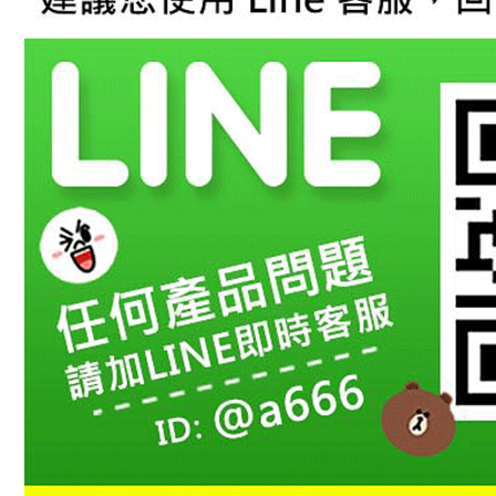
【注意事
１．透過由
交易，需
求債權轉
２．關於
https://aft
３．未成
「AFTE
任。
４．使用「
即時審查
結果請求
５．嚴禁
形，恩沛
動。