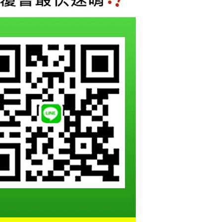
項】
恩沛科技股份有限公司提供之「AFTEE先享後付」服務完成之
依本服務之必要範圍內提供個人資料，並將交易相關給付款項請
讓予恩沛科技股份有限公司。
個人資料處理事宜，請瀏覽以下網址：
ee.tw/terms/#terms3
年的使用者請事先徵得法定代理人或監護人之同意方可使用
E先享後付」，若未經同意申辦者引起之損失，本公司不負相關責
AFTEE先享後付」時，將依據個別帳號之用戶狀況，依本公司
核予不同之上限額度；若仍有額度不足之情形，本公司將視審查
用戶進行身份認證。
一人註冊多個帳號或使用他人資訊註冊。若發現惡意使用之情
科技股份有限公司將有權停止該用戶之使用額度並採取法律行