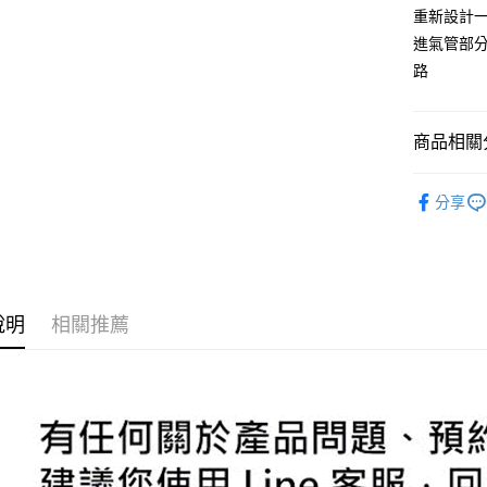
玉山商
元大商
Google Pa
重新設計
台新國
玉山商
進氣管部分
台灣樂
台新國
AFTEE先
路
台灣樂
相關說明
【關於「A
ATM付款
AFTEE
商品相關分
便利好安
１．簡單
２．便利
原車設備
運送方式
３．安心
分享
宅配
【「AFT
每筆NT$6
１．於結帳
付」結帳
２．訂單
３．收到繳
說明
相關推薦
／ATM／
※ 請注意
絡購買商品
先享後付
※ 交易是
是否繳費成
付客戶支