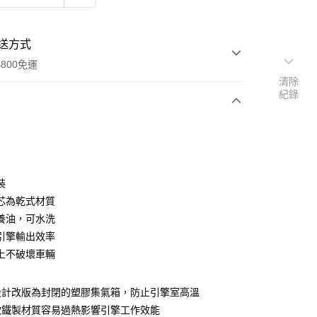
送方式
800免運
清除
紀錄
次付款
期付款
0 利率 每期
NT$3,166
21家銀行
裝
0 利率 每期
NT$1,583
21家銀行
庫商業銀行
第一商業銀行
芯為乾式材質
業銀行
彰化商業銀行
養油，可水洗
庫商業銀行
第一商業銀行
業儲蓄銀行
台北富邦商業銀行
業銀行
彰化商業銀行
引擎輸出效率
華商業銀行
兆豐國際商業銀行
業儲蓄銀行
台北富邦商業銀行
上不破壞車輛
小企業銀行
台中商業銀行
華商業銀行
兆豐國際商業銀行
台灣）商業銀行
華泰商業銀行
小企業銀行
台中商業銀行
業銀行
遠東國際商業銀行
設計改版為封閉的塑膠集氣箱，防止引擎室高溫
台灣）商業銀行
華泰商業銀行
業銀行
永豐商業銀行
業銀行
遠東國際商業銀行
款鐵製材質容易過熱影響引擎工作效能