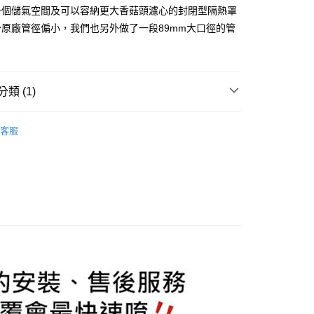
業銀行
星展（台灣）商業銀行
業銀行
永豐商業銀行
y
一個儲氣空間及可以容納更大香菇頭濾心的封閉型隔熱罩
際商業銀行
中國信託商業銀行
業銀行
星展（台灣）商業銀行
原廠管徑偏小，我們也另外做了一段89mm大口徑的管
天信用卡公司
際商業銀行
中國信託商業銀行
享後付
天信用卡公司
FTEE先享後付」】
先享後付是「在收到商品之後才付款」的支付方式。 讓您購物簡單
類 (1)
心！
：不需註冊會員、不需綁卡、不需儲值。
：只要手機號碼，簡訊認證，即可結帳。
升級專區
Ford 福特
：先確認商品／服務後，再付款。
客服
EE先享後付」結帳流程】
0，滿NT$800(含以上)免運費
方式選擇「AFTEE先享後付」後，將跳轉至「AFTEE先享後
頁面，進行簡訊認證並確認金額後，即可完成結帳。
成立數日內，您將收到繳費通知簡訊。
費通知簡訊後14天內，點擊此簡訊中的連結，可透過四大超商
網路銀行／等多元方式進行付款，方視為交易完成。
：結帳手續完成當下不需立刻繳費，但若您需要取消訂單，請聯
的店家。未經商家同意取消之訂單仍視為有效，需透過AFTEE
繳納相關費用。
否成功請以「AFTEE先享後付 」之結帳頁面顯示為準，若有關於
功／繳費後需取消欲退款等相關疑問，請聯繫「AFTEE先享後
援中心」
https://netprotections.freshdesk.com/support/home