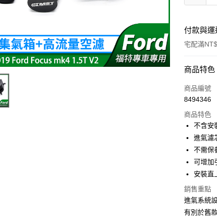
付款與運
宅配滿NT$
付款方式
商品特色
信用卡一
商品編號
8494346
信用卡分
商品特色
3 期 
不含安
6 期 
合作金
進氣濾
華南商
不需保
合作金
LINE Pay
上海商
華南商
可增加
國泰世
Apple Pay
上海商
安裝直
臺灣中
國泰世
匯豐（
街口支付
銷售重點
臺灣中
聯邦商
進氣系統
匯豐（
悠遊付
元大商
聯邦商
有別於舊