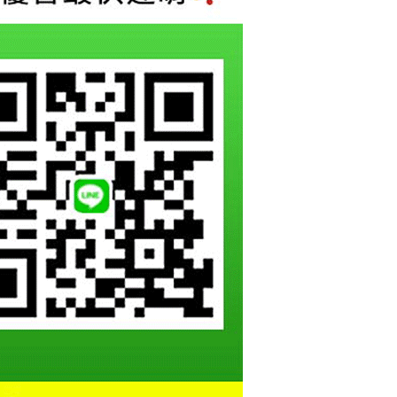
的店家。未經商家同意取消之訂單仍視為有效，需透過AFTEE
繳納相關費用。
否成功請以「AFTEE先享後付 」之結帳頁面顯示為準，若有關於
功／繳費後需取消欲退款等相關疑問，請聯繫「AFTEE先享後
援中心」
https://netprotections.freshdesk.com/support/home
項】
恩沛科技股份有限公司提供之「AFTEE先享後付」服務完成之
依本服務之必要範圍內提供個人資料，並將交易相關給付款項請
讓予恩沛科技股份有限公司。
個人資料處理事宜，請瀏覽以下網址：
ee.tw/terms/#terms3
年的使用者請事先徵得法定代理人或監護人之同意方可使用
E先享後付」，若未經同意申辦者引起之損失，本公司不負相關責
AFTEE先享後付」時，將依據個別帳號之用戶狀況，依本公司
核予不同之上限額度；若仍有額度不足之情形，本公司將視審查
用戶進行身份認證。
一人註冊多個帳號或使用他人資訊註冊。若發現惡意使用之情
科技股份有限公司將有權停止該用戶之使用額度並採取法律行