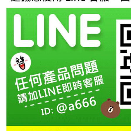
絡購買商品
先享後付
※ 交易是
是否繳費成
付客戶支
【注意事
１．透過由
交易，需
求債權轉
２．關於
https://aft
３．未成
「AFTE
任。
４．使用「
即時審查
結果請求
５．嚴禁
形，恩沛
動。