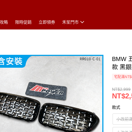
攻略
限時促銷
立即領券
禾笙門市
BMW 
款 黑
宅配滿NT$
NT$2,999
NT$2,
款式
小改前