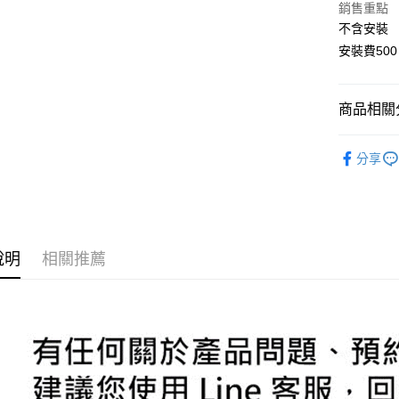
銷售重點
國泰世
Apple Pay
上海商
不含安裝
臺灣中
國泰世
匯豐（
安裝費500
街口支付
臺灣中
聯邦商
匯豐（
悠遊付
元大商
聯邦商
玉山商
商品相關分
元大商
Google Pa
台新國
玉山商
台灣樂
汽車空力套
台新國
AFTEE先
分享
台灣樂
相關說明
【關於「A
ATM付款
AFTEE
便利好安
１．簡單
２．便利
說明
相關推薦
運送方式
３．安心
宅配
【「AFT
每筆NT$6
１．於結帳
付」結帳
２．訂單
３．收到繳
／ATM／
※ 請注意