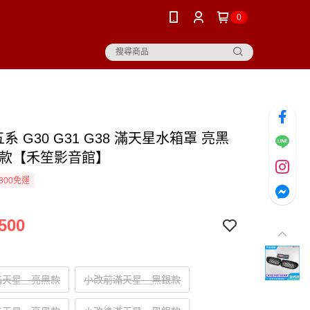
0
五系 G30 G31 G38 滿天星水箱罩 亮黑
銀款【禾笙影音館】
800免運
500
滿天星＿亮黑款
小改前滿天星＿黑銀款