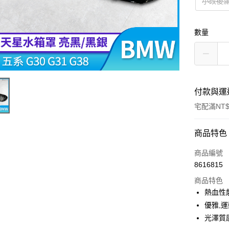
小改後
數量
付款與運
宅配滿NT$
付款方式
商品特色
信用卡一
商品編號
8616815
信用卡分
商品特色
3 期 
熱血性
6 期 
合作金
優雅,
華南商
光澤質
合作金
LINE Pay
上海商
華南商