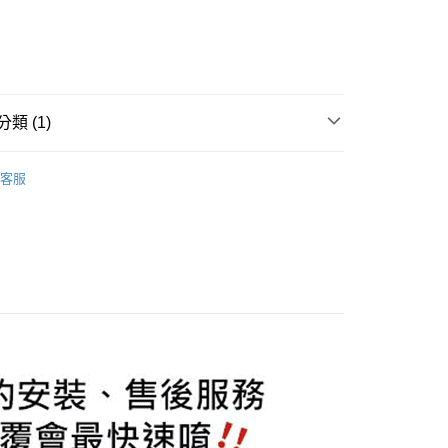
華商業銀行
兆豐國際商業銀行
業儲蓄銀行
台北富邦商業銀行
小企業銀行
台中商業銀行
華商業銀行
兆豐國際商業銀行
台灣）商業銀行
華泰商業銀行
小企業銀行
台中商業銀行
業銀行
遠東國際商業銀行
台灣）商業銀行
華泰商業銀行
業銀行
永豐商業銀行
業銀行
遠東國際商業銀行
業銀行
星展（台灣）商業銀行
類 (1)
業銀行
永豐商業銀行
y
際商業銀行
中國信託商業銀行
業銀行
星展（台灣）商業銀行
天信用卡公司
件/外觀件
BMW 寶馬
際商業銀行
中國信託商業銀行
享後付
客服
天信用卡公司
FTEE先享後付」】
先享後付是「在收到商品之後才付款」的支付方式。 讓您購物簡單
心！
：不需註冊會員、不需綁卡、不需儲值。
：只要手機號碼，簡訊認證，即可結帳。
：先確認商品／服務後，再付款。
EE先享後付」結帳流程】
0，滿NT$800(含以上)免運費
方式選擇「AFTEE先享後付」後，將跳轉至「AFTEE先享後
頁面，進行簡訊認證並確認金額後，即可完成結帳。
成立數日內，您將收到繳費通知簡訊。
費通知簡訊後14天內，點擊此簡訊中的連結，可透過四大超商
網路銀行／等多元方式進行付款，方視為交易完成。
：結帳手續完成當下不需立刻繳費，但若您需要取消訂單，請聯