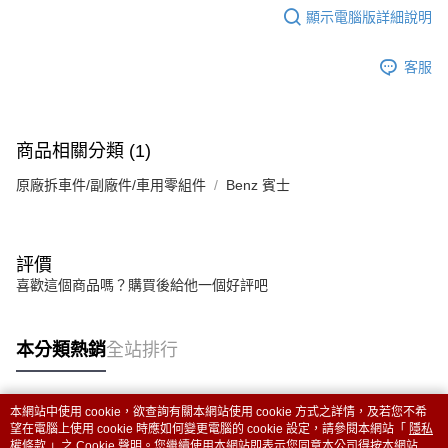
顯示電腦版詳細說明
客服
商品相關分類 (1)
原廠拆車件/副廠件/車用零組件
Benz 賓士
評價
喜歡這個商品嗎？購買後給他一個好評吧
本分類熱銷
全站排行
本網站中使用 cookie，欲查詢有關本網站使用 cookie 方式之詳情，及若您不希
熱門標籤
望在電腦上使用 cookie 時應如何變更電腦的 cookie 設定，請參閱本網站「
隱私
權條款
」之 Cookie 聲明。您繼續使用本網站即表示您同意本公司得按本網站使