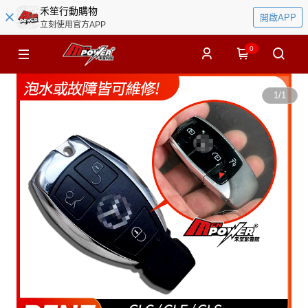
禾笙行動購物
開啟APP
立刻使用官方APP
0
1
/
1