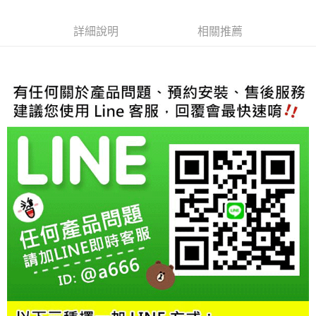
6 期 0 利率 每期
NT$1,416
21家銀行
合作金庫商業銀行
第一商業銀行
華南商業銀行
彰化商業銀行
合作金庫商業銀行
第一商業銀行
超商取貨付款
詳細說明
相關推薦
上海商業儲蓄銀行
台北富邦商業銀行
華南商業銀行
彰化商業銀行
國泰世華商業銀行
兆豐國際商業銀行
LINE Pay
上海商業儲蓄銀行
台北富邦商業銀行
臺灣中小企業銀行
台中商業銀行
國泰世華商業銀行
兆豐國際商業銀行
匯豐（台灣）商業銀行
華泰商業銀行
Apple Pay
臺灣中小企業銀行
台中商業銀行
聯邦商業銀行
遠東國際商業銀行
匯豐（台灣）商業銀行
華泰商業銀行
街口支付
元大商業銀行
永豐商業銀行
聯邦商業銀行
遠東國際商業銀行
玉山商業銀行
星展（台灣）商業銀行
元大商業銀行
永豐商業銀行
悠遊付
台新國際商業銀行
中國信託商業銀行
玉山商業銀行
星展（台灣）商業銀行
台灣樂天信用卡公司
台新國際商業銀行
中國信託商業銀行
Google Pay
台灣樂天信用卡公司
AFTEE先享後付
相關說明
【關於「AFTEE先享後付」】
ATM付款
AFTEE先享後付是「在收到商品之後才付款」的支付方式。 讓您購物簡單
便利好安心！
１．簡單：不需註冊會員、不需綁卡、不需儲值。
運送方式
２．便利：只要手機號碼，簡訊認證，即可結帳。
３．安心：先確認商品／服務後，再付款。
全家取貨付款
每筆NT$60，滿NT$800(含以上)免運費
【「AFTEE先享後付」結帳流程】