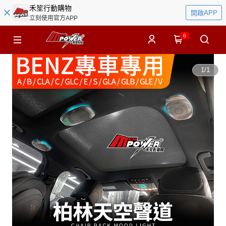
禾笙行動購物
開啟APP
立刻使用官方APP
0
1
/
1