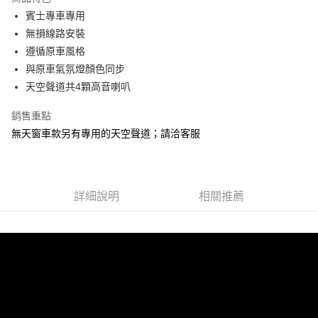
6 期 0 利率 每期
NT$2,300
21家銀行
合作金庫商業銀行
第一商業銀行
賓士專車專用
華南商業銀行
彰化商業銀行
合作金庫商業銀行
第一商業銀行
LINE Pay
無損線路安裝
上海商業儲蓄銀行
台北富邦商業銀行
華南商業銀行
彰化商業銀行
國泰世華商業銀行
兆豐國際商業銀行
遵循原車風格
Apple Pay
上海商業儲蓄銀行
台北富邦商業銀行
臺灣中小企業銀行
台中商業銀行
與原車氣氛燈顏色同步
國泰世華商業銀行
兆豐國際商業銀行
匯豐（台灣）商業銀行
華泰商業銀行
街口支付
臺灣中小企業銀行
台中商業銀行
天空聲道共4顆高音喇叭
聯邦商業銀行
遠東國際商業銀行
匯豐（台灣）商業銀行
華泰商業銀行
悠遊付
元大商業銀行
永豐商業銀行
銷售重點
聯邦商業銀行
遠東國際商業銀行
玉山商業銀行
星展（台灣）商業銀行
元大商業銀行
永豐商業銀行
無天窗車款另有專用的天空聲道；請洽客服
Google Pay
台新國際商業銀行
中國信託商業銀行
玉山商業銀行
星展（台灣）商業銀行
台灣樂天信用卡公司
台新國際商業銀行
中國信託商業銀行
AFTEE先享後付
台灣樂天信用卡公司
相關說明
【關於「AFTEE先享後付」】
詳細說明
相關推薦
ATM付款
AFTEE先享後付是「在收到商品之後才付款」的支付方式。 讓您購物簡單
便利好安心！
１．簡單：不需註冊會員、不需綁卡、不需儲值。
運送方式
２．便利：只要手機號碼，簡訊認證，即可結帳。
３．安心：先確認商品／服務後，再付款。
宅配
每筆NT$60，滿NT$800(含以上)免運費
【「AFTEE先享後付」結帳流程】
１．於結帳方式選擇「AFTEE先享後付」後，將跳轉至「AFTEE先享後付」
結帳頁面，進行簡訊認證並確認金額後，即可完成結帳。