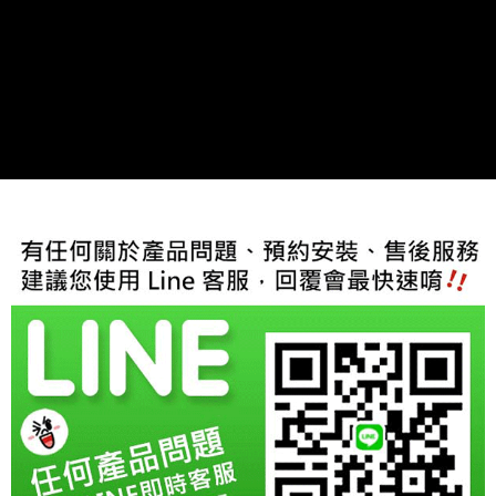
２．訂單成立數日內，您將收到繳費通知簡訊。
３．收到繳費通知簡訊後14天內，點擊此簡訊中的連結，可透過四大超商／
ATM／網路銀行／等多元方式進行付款，方視為交易完成。
※ 請注意：結帳手續完成當下不需立刻繳費，但若您需要取消訂單，請聯絡
購買商品的店家。未經商家同意取消之訂單仍視為有效，需透過AFTEE先享
後付繳納相關費用。
※ 交易是否成功請以「AFTEE先享後付 」之結帳頁面顯示為準，若有關於
是否繳費成功／繳費後需取消欲退款等相關疑問，請聯繫「AFTEE先享後付
客戶支援中心」
https://netprotections.freshdesk.com/support/home
【注意事項】
１．透過由恩沛科技股份有限公司提供之「AFTEE先享後付」服務完成之交
易，需依本服務之必要範圍內提供個人資料，並將交易相關給付款項請求債
權轉讓予恩沛科技股份有限公司。
２．關於個人資料處理事宜，請瀏覽以下網址：
https://aftee.tw/terms/#terms3
３．未成年的使用者請事先徵得法定代理人或監護人之同意方可使用
「AFTEE先享後付」，若未經同意申辦者引起之損失，本公司不負相關責
任。
４．使用「AFTEE先享後付」時，將依據個別帳號之用戶狀況，依本公司即
時審查核予不同之上限額度；若仍有額度不足之情形，本公司將視審查結果
請求用戶進行身份認證。
５．嚴禁一人註冊多個帳號或使用他人資訊註冊。若發現惡意使用之情形，
恩沛科技股份有限公司將有權停止該用戶之使用額度並採取法律行動。