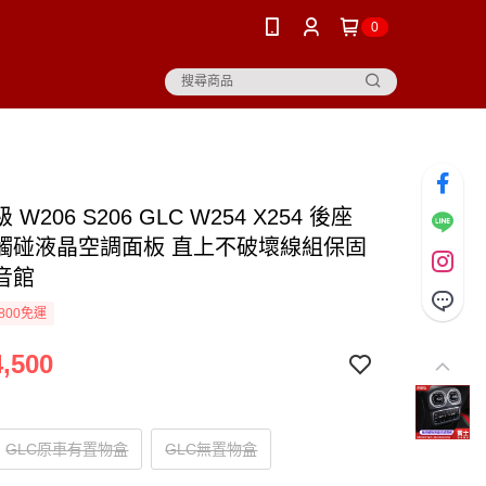
0
 W206 S206 GLC W254 X254 後座
觸碰液晶空調面板 直上不破壞線組保固
音館
800免運
,500
GLC原車有置物盒
GLC無置物盒