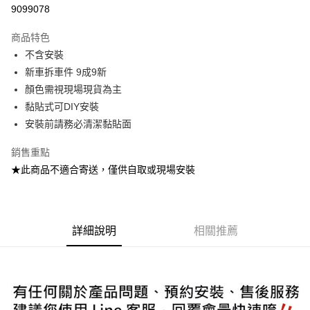
信用卡分期付款
9099078
3 期 0 利率 每期
NT$2,000
21家銀行
商品特色
6 期 0 利率 每期
NT$1,000
21家銀行
合作金庫商業銀行
第一商業銀行
不含安裝
華南商業銀行
彰化商業銀行
合作金庫商業銀行
第一商業銀行
LINE Pay
新車拆車件 9成9新
上海商業儲蓄銀行
台北富邦商業銀行
華南商業銀行
彰化商業銀行
國泰世華商業銀行
兆豐國際商業銀行
顏色需視現場現貨為主
Apple Pay
上海商業儲蓄銀行
台北富邦商業銀行
臺灣中小企業銀行
台中商業銀行
黏貼式可DIY安裝
國泰世華商業銀行
兆豐國際商業銀行
匯豐（台灣）商業銀行
華泰商業銀行
街口支付
臺灣中小企業銀行
台中商業銀行
安裝前請務必清潔黏貼面
聯邦商業銀行
遠東國際商業銀行
匯豐（台灣）商業銀行
華泰商業銀行
悠遊付
元大商業銀行
永豐商業銀行
銷售重點
聯邦商業銀行
遠東國際商業銀行
玉山商業銀行
星展（台灣）商業銀行
元大商業銀行
永豐商業銀行
★此商品不適合寄送，僅供自取或現場安裝
Google Pay
台新國際商業銀行
中國信託商業銀行
玉山商業銀行
星展（台灣）商業銀行
台灣樂天信用卡公司
台新國際商業銀行
中國信託商業銀行
AFTEE先享後付
台灣樂天信用卡公司
相關說明
【關於「AFTEE先享後付」】
詳細說明
相關推薦
ATM付款
AFTEE先享後付是「在收到商品之後才付款」的支付方式。 讓您購物簡單
便利好安心！
１．簡單：不需註冊會員、不需綁卡、不需儲值。
運送方式
２．便利：只要手機號碼，簡訊認證，即可結帳。
３．安心：先確認商品／服務後，再付款。
宅配