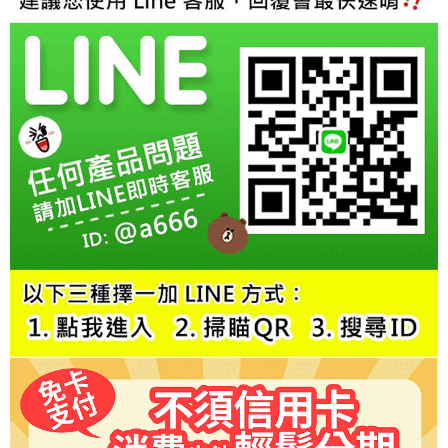
每筆NT$60，滿NT$800(含以上)免運費
【「AFTEE先享後付」結帳流程】
１．於結帳方式選擇「AFTEE先享後付」後，將跳轉至「AFTEE先享後付」
結帳頁面，進行簡訊認證並確認金額後，即可完成結帳。
２．訂單成立數日內，您將收到繳費通知簡訊。
３．收到繳費通知簡訊後14天內，點擊此簡訊中的連結，可透過四大超商／
ATM／網路銀行／等多元方式進行付款，方視為交易完成。
※ 請注意：結帳手續完成當下不需立刻繳費，但若您需要取消訂單，請聯絡
購買商品的店家。未經商家同意取消之訂單仍視為有效，需透過AFTEE先享
後付繳納相關費用。
※ 交易是否成功請以「AFTEE先享後付 」之結帳頁面顯示為準，若有關於
是否繳費成功／繳費後需取消欲退款等相關疑問，請聯繫「AFTEE先享後付
客戶支援中心」
https://netprotections.freshdesk.com/support/home
【注意事項】
１．透過由恩沛科技股份有限公司提供之「AFTEE先享後付」服務完成之交
易，需依本服務之必要範圍內提供個人資料，並將交易相關給付款項請求債
權轉讓予恩沛科技股份有限公司。
２．關於個人資料處理事宜，請瀏覽以下網址：
https://aftee.tw/terms/#terms3
３．未成年的使用者請事先徵得法定代理人或監護人之同意方可使用
「AFTEE先享後付」，若未經同意申辦者引起之損失，本公司不負相關責
任。
４．使用「AFTEE先享後付」時，將依據個別帳號之用戶狀況，依本公司即
時審查核予不同之上限額度；若仍有額度不足之情形，本公司將視審查結果
請求用戶進行身份認證。