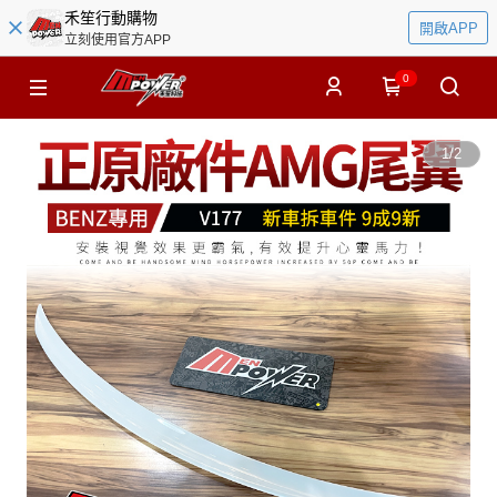
禾笙行動購物
開啟APP
立刻使用官方APP
0
1
/
2