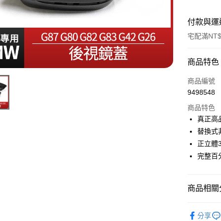
付款與運
宅配滿NT$
付款方式
商品特色
信用卡一
商品編號
9498548
信用卡分
商品特色
3 期 
真正高
6 期 
合作金
替換式
華南商
正立體
合作金
LINE Pay
上海商
華南商
完整百
國泰世
Apple Pay
上海商
臺灣中
國泰世
匯豐（
街口支付
臺灣中
商品相關分
聯邦商
匯豐（
悠遊付
元大商
聯邦商
汽車空力套
玉山商
分享
元大商
Google Pa