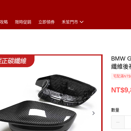
攻略
限時促銷
立即領券
禾笙門市
BMW G
纖維後
宅配滿NT$
NT$9,
數量