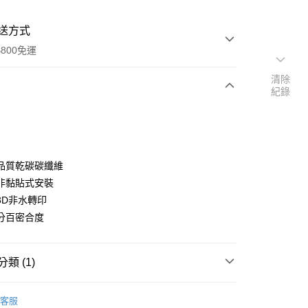
送方式
800免運
清除
紀錄
次付款
期付款
0 利率 每期
NT$3,266
21家銀行
品質乾碳碳纖維
0 利率 每期
NT$1,633
21家銀行
庫商業銀行
第一商業銀行
非黏貼式安裝
業銀行
彰化商業銀行
3D非水轉印
庫商業銀行
第一商業銀行
業儲蓄銀行
台北富邦商業銀行
業銀行
彰化商業銀行
分百密合度
華商業銀行
兆豐國際商業銀行
業儲蓄銀行
台北富邦商業銀行
小企業銀行
台中商業銀行
華商業銀行
兆豐國際商業銀行
台灣）商業銀行
華泰商業銀行
小企業銀行
台中商業銀行
類 (1)
業銀行
遠東國際商業銀行
台灣）商業銀行
華泰商業銀行
業銀行
永豐商業銀行
業銀行
遠東國際商業銀行
件/外觀件
BMW 寶馬
業銀行
星展（台灣）商業銀行
客服
業銀行
永豐商業銀行
y