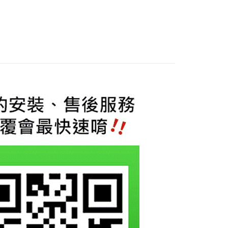
際商業銀行
中國信託商業銀行
業銀行
星展（台灣）商業銀行
天信用卡公司
際商業銀行
中國信託商業銀行
享後付
天信用卡公司
FTEE先享後付」】
先享後付是「在收到商品之後才付款」的支付方式。 讓您購物簡單
心！
：不需註冊會員、不需綁卡、不需儲值。
：只要手機號碼，簡訊認證，即可結帳。
：先確認商品／服務後，再付款。
EE先享後付」結帳流程】
0，滿NT$800(含以上)免運費
方式選擇「AFTEE先享後付」後，將跳轉至「AFTEE先享後
頁面，進行簡訊認證並確認金額後，即可完成結帳。
成立數日內，您將收到繳費通知簡訊。
費通知簡訊後14天內，點擊此簡訊中的連結，可透過四大超商
網路銀行／等多元方式進行付款，方視為交易完成。
：結帳手續完成當下不需立刻繳費，但若您需要取消訂單，請聯
的店家。未經商家同意取消之訂單仍視為有效，需透過AFTEE
繳納相關費用。
否成功請以「AFTEE先享後付 」之結帳頁面顯示為準，若有關於
功／繳費後需取消欲退款等相關疑問，請聯繫「AFTEE先享後
援中心」
https://netprotections.freshdesk.com/support/home
項】