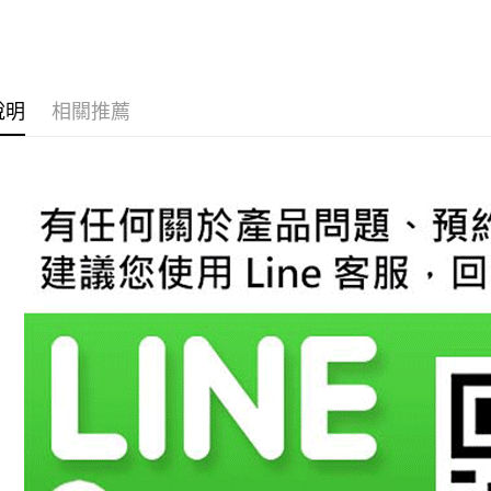
台新國
玉山商
台灣樂
台新國
AFTEE先
台灣樂
相關說明
【關於「A
ATM付款
AFTEE
說明
相關推薦
便利好安
１．簡單
２．便利
運送方式
３．安心
宅配
【「AFT
每筆NT$6
１．於結帳
付」結帳
２．訂單
３．收到繳
／ATM／
※ 請注意
絡購買商品
先享後付
※ 交易是
是否繳費成
付客戶支
【注意事