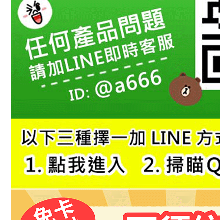
１．透過由
交易，需
求債權轉
２．關於
https://aft
３．未成
「AFTE
任。
４．使用「
即時審查
結果請求
５．嚴禁
形，恩沛
動。