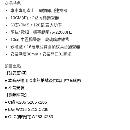
商品特色
6 期 0 利率 每期
NT$2,333
21家銀行
合作金庫商業銀行
第一商業銀行
專車專用直上，即插即用連接器
華南商業銀行
彰化商業銀行
合作金庫商業銀行
第一商業銀行
超商取貨付款
10CM(4")，2路同軸揚聲器
上海商業儲蓄銀行
台北富邦商業銀行
華南商業銀行
彰化商業銀行
國泰世華商業銀行
兆豐國際商業銀行
60瓦/RMS，120瓦/最大功率
LINE Pay
上海商業儲蓄銀行
台北富邦商業銀行
臺灣中小企業銀行
台中商業銀行
阻抗4歐姆，頻率範圍75-22000Hz
國泰世華商業銀行
兆豐國際商業銀行
匯豐（台灣）商業銀行
華泰商業銀行
Apple Pay
臺灣中小企業銀行
台中商業銀行
10cm中置揚聲器，玻璃纖維錐盆
聯邦商業銀行
遠東國際商業銀行
匯豐（台灣）商業銀行
華泰商業銀行
釹磁鐵，16毫米絲質圓頂釹高音揚聲器
街口支付
元大商業銀行
永豐商業銀行
聯邦商業銀行
遠東國際商業銀行
安裝深度30mm，安裝開口91毫米
玉山商業銀行
星展（台灣）商業銀行
元大商業銀行
永豐商業銀行
悠遊付
台新國際商業銀行
中國信託商業銀行
玉山商業銀行
星展（台灣）商業銀行
銷售重點
台灣樂天信用卡公司
台新國際商業銀行
中國信託商業銀行
Google Pay
【注意事項】
台灣樂天信用卡公司
● 本商品適用原車無柏林後門專用中音喇叭
AFTEE先享後付
● 不含安裝
相關說明
【關於「AFTEE先享後付」】
【適用車款】
ATM付款
AFTEE先享後付是「在收到商品之後才付款」的支付方式。 讓您購物簡單
● C級 w205 S205 c205
便利好安心！
● E級 W213 S213 C238
１．簡單：不需註冊會員、不需綁卡、不需儲值。
運送方式
２．便利：只要手機號碼，簡訊認證，即可結帳。
● GLC(非後門)W253 X253
３．安心：先確認商品／服務後，再付款。
全家取貨付款