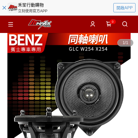
禾笙行動購物
開啟APP
立刻使用官方APP
0
1
/
1