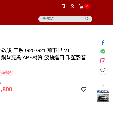
0
小改後 三系 G20 G21 前下巴 V1
on 鋼琴亮黑 ABS材質 波蘭進口 禾笙影音
800免運
0
,800