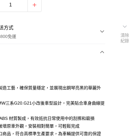
送方式
清除
800免運
紀錄
次付款
期付款
0 利率 每期
NT$3,933
21家銀行
製造工藝，確保質量穩定，並展現出鋼琴亮黑的華麗外
0 利率 每期
NT$1,966
21家銀行
庫商業銀行
第一商業銀行
業銀行
彰化商業銀行
BMW三系G20.G21小改後車型設計，完美貼合車身曲線提
庫商業銀行
第一商業銀行
業儲蓄銀行
台北富邦商業銀行
業銀行
彰化商業銀行
華商業銀行
兆豐國際商業銀行
業儲蓄銀行
台北富邦商業銀行
 ABS 材質製成，有效抵抗日常使用中的刮擦和磨損
小企業銀行
台中商業銀行
華商業銀行
兆豐國際商業銀行
破壞原車外觀，安裝相對簡單，可輕鬆完成
台灣）商業銀行
華泰商業銀行
小企業銀行
台中商業銀行
業銀行
遠東國際商業銀行
口商品，符合高標準生產要求，為車輛提供可靠的保證
台灣）商業銀行
華泰商業銀行