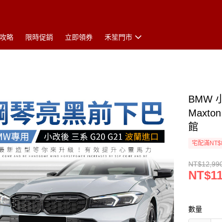
攻略
限時促銷
立即領券
禾笙門市
BMW 
Maxt
館
宅配滿NT$
NT$12,99
NT$11
數量