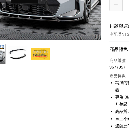
付款與運
宅配滿NT$
付款方式
商品特色
信用卡一
商品編號
9677957
信用卡分
商品特色
3 期 
精湛的
6 期 
合作金
觀
華南商
專為 
合作金
LINE Pay
上海商
華南商
升美感
國泰世
Apple Pay
上海商
高品質
臺灣中
國泰世
直上不
匯豐（
街口支付
臺灣中
聯邦商
波蘭進
匯豐（