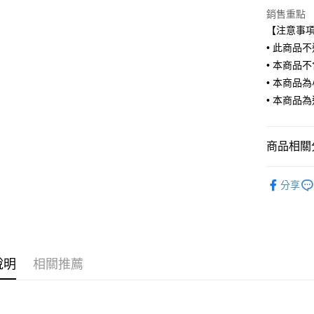
悠遊付
元大商
聯邦商
銷售重點
玉山商
元大商
Google Pa
【注意事
台新國
玉山商
• 此商品
台灣樂
台新國
AFTEE先
• 本商品
台灣樂
相關說明
• 本商品
【關於「A
ATM付款
AFTEE
• 本商品
便利好安
１．簡單
２．便利
運送方式
商品相關分
３．安心
宅配
汽車空力套
【「AFT
分享
每筆NT$6
１．於結帳
付」結帳
２．訂單
３．收到繳
／ATM／
※ 請注意
說明
相關推薦
絡購買商品
先享後付
※ 交易是
是否繳費成
付客戶支