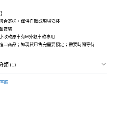
業銀行
永豐商業銀行
業銀行
遠東國際商業銀行
業銀行
星展（台灣）商業銀行
業銀行
永豐商業銀行
y
項】
際商業銀行
中國信託商業銀行
業銀行
星展（台灣）商業銀行
不適合寄送，僅供自取或現場安裝
天信用卡公司
際商業銀行
中國信託商業銀行
享後付
不含安裝
天信用卡公司
為小改款原車有M外觀車款專用
FTEE先享後付」】
先享後付是「在收到商品之後才付款」的支付方式。 讓您購物簡單
為進口商品；如現貨已售完需要預定；需要時間等待
心！
：不需註冊會員、不需綁卡、不需儲值。
：只要手機號碼，簡訊認證，即可結帳。
類 (1)
：先確認商品／服務後，再付款。
件/外觀件
BMW 寶馬
EE先享後付」結帳流程】
客服
0，滿NT$800(含以上)免運費
方式選擇「AFTEE先享後付」後，將跳轉至「AFTEE先享後
頁面，進行簡訊認證並確認金額後，即可完成結帳。
成立數日內，您將收到繳費通知簡訊。
費通知簡訊後14天內，點擊此簡訊中的連結，可透過四大超商
網路銀行／等多元方式進行付款，方視為交易完成。
：結帳手續完成當下不需立刻繳費，但若您需要取消訂單，請聯
的店家。未經商家同意取消之訂單仍視為有效，需透過AFTEE
繳納相關費用。
否成功請以「AFTEE先享後付 」之結帳頁面顯示為準，若有關於
功／繳費後需取消欲退款等相關疑問，請聯繫「AFTEE先享後
援中心」
https://netprotections.freshdesk.com/support/home