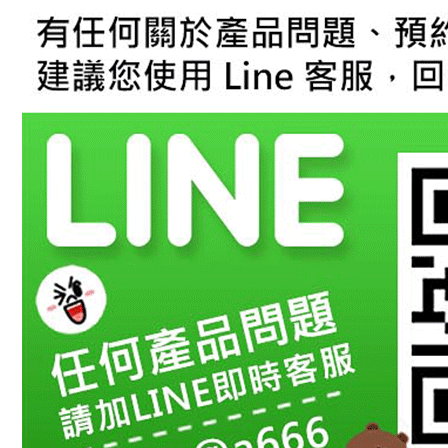
【注意事
１．透過由
交易，需
求債權轉
２．關於
https://aft
３．未成
「AFTE
任。
４．使用「
即時審查
結果請求
５．嚴禁
形，恩沛
動。