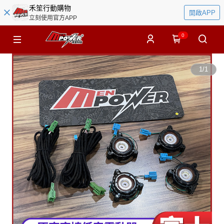
禾笙行動購物
開啟APP
立刻使用官方APP
0
1
/
1