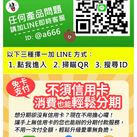
每筆NT$60，滿NT$800(含以上)免運費
【「AFTEE先享後付」結帳流程】
１．於結帳方式選擇「AFTEE先享後付」後，將跳轉至「AFTEE先享後付」
結帳頁面，進行簡訊認證並確認金額後，即可完成結帳。
２．訂單成立數日內，您將收到繳費通知簡訊。
３．收到繳費通知簡訊後14天內，點擊此簡訊中的連結，可透過四大超商／
ATM／網路銀行／等多元方式進行付款，方視為交易完成。
※ 請注意：結帳手續完成當下不需立刻繳費，但若您需要取消訂單，請聯絡
購買商品的店家。未經商家同意取消之訂單仍視為有效，需透過AFTEE先享
後付繳納相關費用。
※ 交易是否成功請以「AFTEE先享後付 」之結帳頁面顯示為準，若有關於
是否繳費成功／繳費後需取消欲退款等相關疑問，請聯繫「AFTEE先享後付
客戶支援中心」
https://netprotections.freshdesk.com/support/home
【注意事項】
１．透過由恩沛科技股份有限公司提供之「AFTEE先享後付」服務完成之交
易，需依本服務之必要範圍內提供個人資料，並將交易相關給付款項請求債
權轉讓予恩沛科技股份有限公司。
２．關於個人資料處理事宜，請瀏覽以下網址：
https://aftee.tw/terms/#terms3
３．未成年的使用者請事先徵得法定代理人或監護人之同意方可使用
「AFTEE先享後付」，若未經同意申辦者引起之損失，本公司不負相關責
任。
４．使用「AFTEE先享後付」時，將依據個別帳號之用戶狀況，依本公司即
時審查核予不同之上限額度；若仍有額度不足之情形，本公司將視審查結果
請求用戶進行身份認證。