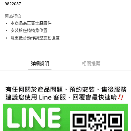
信用卡分期付款
9822037
3 期 0 利率 每期
NT$4,266
21家銀行
商品特色
6 期 0 利率 每期
NT$2,133
21家銀行
合作金庫商業銀行
第一商業銀行
本商品為正賓士原廠件
華南商業銀行
彰化商業銀行
合作金庫商業銀行
第一商業銀行
LINE Pay
安裝於座椅椅背位置
上海商業儲蓄銀行
台北富邦商業銀行
華南商業銀行
彰化商業銀行
國泰世華商業銀行
兆豐國際商業銀行
隨重低音動作調整震動強度
Apple Pay
上海商業儲蓄銀行
台北富邦商業銀行
臺灣中小企業銀行
台中商業銀行
國泰世華商業銀行
兆豐國際商業銀行
匯豐（台灣）商業銀行
華泰商業銀行
街口支付
臺灣中小企業銀行
台中商業銀行
聯邦商業銀行
遠東國際商業銀行
匯豐（台灣）商業銀行
華泰商業銀行
悠遊付
元大商業銀行
永豐商業銀行
詳細說明
相關推薦
聯邦商業銀行
遠東國際商業銀行
玉山商業銀行
星展（台灣）商業銀行
元大商業銀行
永豐商業銀行
Google Pay
台新國際商業銀行
中國信託商業銀行
玉山商業銀行
星展（台灣）商業銀行
台灣樂天信用卡公司
台新國際商業銀行
中國信託商業銀行
AFTEE先享後付
台灣樂天信用卡公司
相關說明
【關於「AFTEE先享後付」】
ATM付款
AFTEE先享後付是「在收到商品之後才付款」的支付方式。 讓您購物簡單
便利好安心！
１．簡單：不需註冊會員、不需綁卡、不需儲值。
運送方式
２．便利：只要手機號碼，簡訊認證，即可結帳。
３．安心：先確認商品／服務後，再付款。
宅配