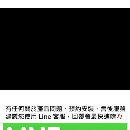
每筆NT$60，滿NT$800(含以上)免運費
【「AFTEE先享後付」結帳流程】
１．於結帳方式選擇「AFTEE先享後付」後，將跳轉至「AFTEE先享後付」
結帳頁面，進行簡訊認證並確認金額後，即可完成結帳。
２．訂單成立數日內，您將收到繳費通知簡訊。
３．收到繳費通知簡訊後14天內，點擊此簡訊中的連結，可透過四大超商／
ATM／網路銀行／等多元方式進行付款，方視為交易完成。
※ 請注意：結帳手續完成當下不需立刻繳費，但若您需要取消訂單，請聯絡
購買商品的店家。未經商家同意取消之訂單仍視為有效，需透過AFTEE先享
後付繳納相關費用。
※ 交易是否成功請以「AFTEE先享後付 」之結帳頁面顯示為準，若有關於
是否繳費成功／繳費後需取消欲退款等相關疑問，請聯繫「AFTEE先享後付
客戶支援中心」
https://netprotections.freshdesk.com/support/home
【注意事項】
１．透過由恩沛科技股份有限公司提供之「AFTEE先享後付」服務完成之交
易，需依本服務之必要範圍內提供個人資料，並將交易相關給付款項請求債
權轉讓予恩沛科技股份有限公司。
２．關於個人資料處理事宜，請瀏覽以下網址：
https://aftee.tw/terms/#terms3
３．未成年的使用者請事先徵得法定代理人或監護人之同意方可使用
「AFTEE先享後付」，若未經同意申辦者引起之損失，本公司不負相關責
任。
４．使用「AFTEE先享後付」時，將依據個別帳號之用戶狀況，依本公司即
時審查核予不同之上限額度；若仍有額度不足之情形，本公司將視審查結果