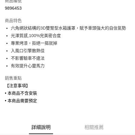
商品編號
信用卡分期付款
9896453
3 期 0 利率 每期
NT$1,300
21家銀行
商品特色
6 期 0 利率 每期
NT$650
21家銀行
合作金庫商業銀行
第一商業銀行
六角網狀結構的3D雙腎型水箱護罩，賦予車頭強大的自信氣勢
華南商業銀行
彰化商業銀行
合作金庫商業銀行
第一商業銀行
LINE Pay
光澤質感,100%完美密合度
上海商業儲蓄銀行
台北富邦商業銀行
華南商業銀行
彰化商業銀行
國泰世華商業銀行
兆豐國際商業銀行
專業烤漆，拒絕一摳就掉
Apple Pay
上海商業儲蓄銀行
台北富邦商業銀行
臺灣中小企業銀行
台中商業銀行
入風口引擎散熱佳
國泰世華商業銀行
兆豐國際商業銀行
匯豐（台灣）商業銀行
華泰商業銀行
街口支付
臺灣中小企業銀行
台中商業銀行
不影響驗車不違法
聯邦商業銀行
遠東國際商業銀行
匯豐（台灣）商業銀行
華泰商業銀行
有效提升心靈馬力
悠遊付
元大商業銀行
永豐商業銀行
聯邦商業銀行
遠東國際商業銀行
玉山商業銀行
星展（台灣）商業銀行
元大商業銀行
永豐商業銀行
銷售重點
Google Pay
台新國際商業銀行
中國信託商業銀行
玉山商業銀行
星展（台灣）商業銀行
【注意事項】
台灣樂天信用卡公司
台新國際商業銀行
中國信託商業銀行
AFTEE先享後付
• 本商品不含安裝
台灣樂天信用卡公司
相關說明
• 本商品需要預定
【關於「AFTEE先享後付」】
ATM付款
AFTEE先享後付是「在收到商品之後才付款」的支付方式。 讓您購物簡單
便利好安心！
１．簡單：不需註冊會員、不需綁卡、不需儲值。
運送方式
２．便利：只要手機號碼，簡訊認證，即可結帳。
詳細說明
相關推薦
３．安心：先確認商品／服務後，再付款。
宅配